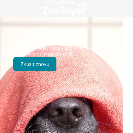
Technický problém
Došlo k technické chybě – již pracujeme na opravě.
Zkuste to prosím znovu později.
Zkusit znovu