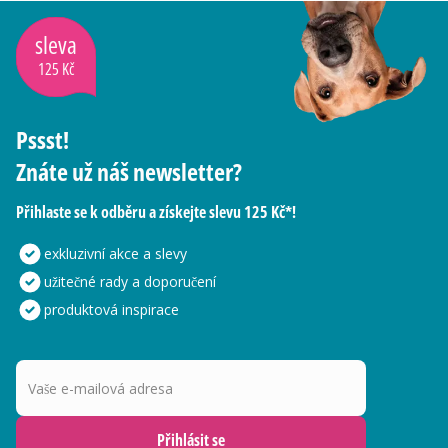
sleva
125 Kč
Pssst!
Znáte už náš newsletter?
Přihlaste se k odběru a získejte slevu 125 Kč*!
exkluzivní akce a slevy
užitečné rady a doporučení
produktová inspirace
Vaše e-mailová adresa
Přihlásit se