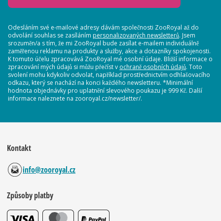
Odesláním své e-mailové adresy dávám společnosti ZooRoyal až do
odvolání souhlas se zasíláním
personalizovaných newsletterů
. Jsem
srozuměn/a s tím, že mi ZooRoyal bude zasílat e-mailem individuálně
zaměřenou reklamu na produkty a služby, akce a dotazníky spokojenosti.
K tomuto účelu zpracovává ZooRoyal mé osobní údaje. Bližší informace o
zpracování mých údajů si můžu přečíst v
ochraně osobních údajů
. Toto
svolení mohu kdykoliv odvolat, například prostřednictvím odhlašovacího
odkazu, který se nachází na konci každého newsletteru. *Minimální
hodnota objednávky pro uplatnění slevového poukazu je 999 Kč. Další
informace naleznete na zooroyal.cz/newsletter/.
Kontakt
info@zooroyal.cz
Způsoby platby