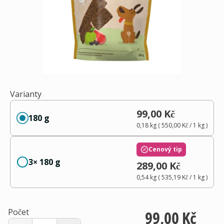
Varianty
99,00 Kč
180 g
0,18 kg
(
550,00 Kč
/ 1
kg
)
Cenový tip
3× 180 g
289,00 Kč
0,54 kg
(
535,19 Kč
/ 1
kg
)
Počet
99,00 Kč