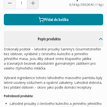
0,18 kg
(
550,00 Kč
/ 1
kg
)
Přidat do košíku
Popis produktu
Dokonalý požitek – lahodné proužky Sammy’s Gourmetstreifen
bez obilovin, vyráběné z čerstvého kuřecího a jemného
jehněčího masa, jsou díky zdravé směsi křupavého jablka
a šťavnatých bezinek absolutním gurmánským zážitkem pro
vašeho čtyřnohého miláčka.
Vybrané ingredience tohoto lahodného masového pamlsku byly
šetrně usušeny vzduchem a opatrně zabaleny. Lahodná dobrota,
bez přidání obilovin – skoro jako podle domácí receptury.
Podrobnosti produktu:
Lahodné proužky z čerstvého kuřecího a jemného jehněčího