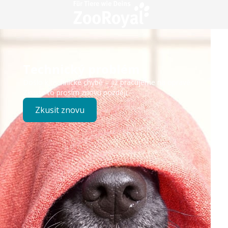
Technický problém
Došlo k technické chybě – již pracujeme na opravě.
Zkuste to prosím znovu později.
Zkusit znovu