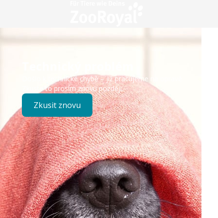
Technický problém
Došlo k technické chybě – již pracujeme na opravě.
Zkuste to prosím znovu později.
Zkusit znovu