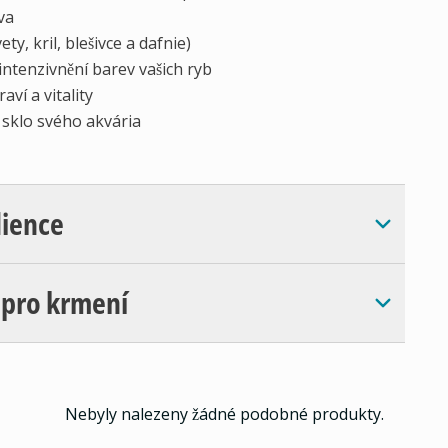
va
y, kril, blešivce a dafnie)
ntenzivnění barev vašich ryb
ví a vitality
 sklo svého akvária
dience
 pro krmení
Nebyly nalezeny žádné podobné produkty.