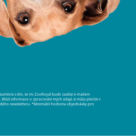
ozuměn/a s tím, že mi ZooRoyal bude zasílat e-mailem
Bližší informace o zpracování mých údajů si můžu přečíst v
každého newsletteru. *Minimální hodnota objednávky pro