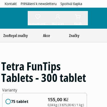
Kontakt
Přihlášení k newsletteru
Spořivá tlapka
Seznam přání
Můj účet
Košík
ZooRoyal značky
Akce
Značky
Tetra FunTips
Tablets - 300 tablet
Varianty
155,00 Kč
75 tablet
0,04 kg
(
3 875,00 Kč
/ 1
kg
)