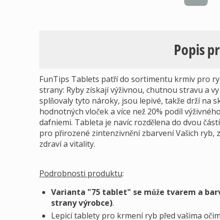
Popis p
FunTips Tablets patří do sortimentu krmiv pro ryb
strany: Ryby získají výživnou, chutnou stravu a vy
splňovaly tyto nároky, jsou lepivé, takže drží na
hodnotných vloček a více než 20% podíl výživného 
dafniemi. Tableta je navíc rozdělena do dvou čás
pro přirozené zintenzivnění zbarvení Vašich ryb,
zdraví a vitality.
Podrobnosti produktu
:
Varianta "75 tablet" se může tvarem a barv
strany výrobce)
.
Lepicí tablety pro krmení ryb před vašima oči