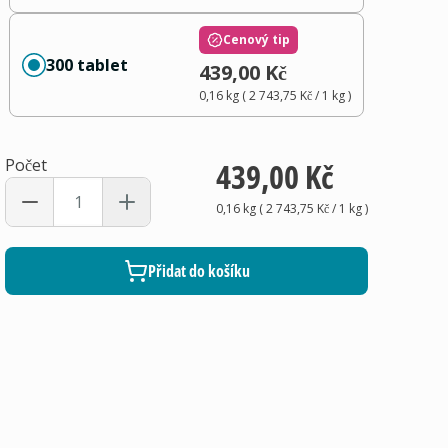
Cenový tip
300 tablet
439,00 Kč
0,16 kg
(
2 743,75 Kč
/ 1
kg
)
Počet
439,00 Kč
0,16 kg
(
2 743,75 Kč
/ 1
kg
)
Přidat do košíku