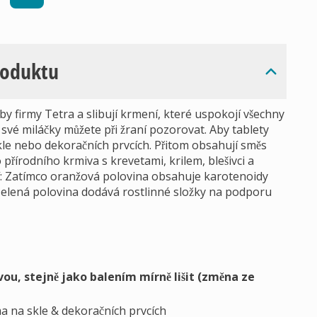
roduktu
y firmy Tetra a slibují krmení, které uspokojí všechny
 své miláčky můžete při žraní pozorovat. Aby tablety
 skle nebo dekoračních prvcích. Přitom obsahují směs
přírodního krmiva s krevetami, krilem, blešivci a
tí: Zatímco oranžová polovina obsahuje karotenoidy
 zelená polovina dodává rostlinné složky na podporu
ou, stejně jako balením mírně lišit (změna ze
ma na skle & dekoračních prvcích