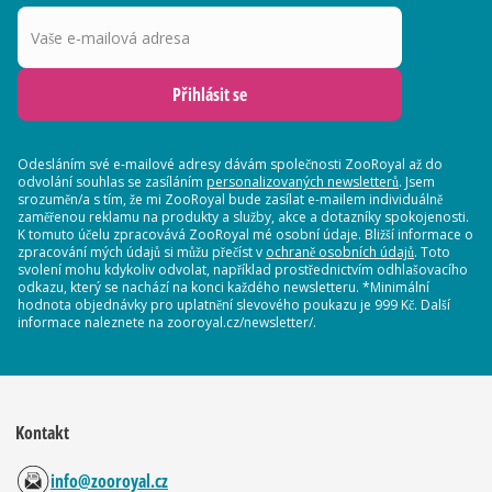
Vaše e-mailová adresa
Přihlásit se
Odesláním své e-mailové adresy dávám společnosti ZooRoyal až do
odvolání souhlas se zasíláním
personalizovaných newsletterů
. Jsem
srozuměn/a s tím, že mi ZooRoyal bude zasílat e-mailem individuálně
zaměřenou reklamu na produkty a služby, akce a dotazníky spokojenosti.
K tomuto účelu zpracovává ZooRoyal mé osobní údaje. Bližší informace o
zpracování mých údajů si můžu přečíst v
ochraně osobních údajů
. Toto
svolení mohu kdykoliv odvolat, například prostřednictvím odhlašovacího
odkazu, který se nachází na konci každého newsletteru. *Minimální
hodnota objednávky pro uplatnění slevového poukazu je 999 Kč. Další
informace naleznete na zooroyal.cz/newsletter/.
Kontakt
info@zooroyal.cz