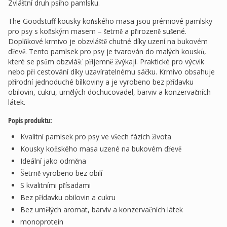
Zvláštní druh psího pamlsku.
The Goodstuff kousky koňského masa jsou prémiové pamlsky
pro psy s koňským masem – šetrně a přirozeně sušené.
Doplňkové krmivo je obzvláště chutné díky uzení na bukovém
dřevě. Tento pamlsek pro psy je tvarován do malých kousků,
které se psům obzvlášť příjemně žvýkají. Praktické pro výcvik
nebo při cestování díky uzavíratelnému sáčku. Krmivo obsahuje
přírodní jednoduché bílkoviny a je vyrobeno bez přídavku
obilovin, cukru, umělých dochucovadel, barviv a konzervačních
látek.
Popis produktu:
Kvalitní pamlsek pro psy ve všech fázích života
Kousky koňského masa uzené na bukovém dřevě
Ideální jako odměna
Šetrně vyrobeno bez obilí
S kvalitními přísadami
Bez přídavku obilovin a cukru
Bez umělých aromat, barviv a konzervačních látek
monoprotein