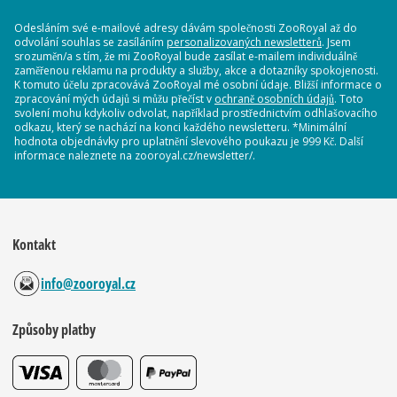
Odesláním své e-mailové adresy dávám společnosti ZooRoyal až do
odvolání souhlas se zasíláním
personalizovaných newsletterů
. Jsem
srozuměn/a s tím, že mi ZooRoyal bude zasílat e-mailem individuálně
zaměřenou reklamu na produkty a služby, akce a dotazníky spokojenosti.
K tomuto účelu zpracovává ZooRoyal mé osobní údaje. Bližší informace o
zpracování mých údajů si můžu přečíst v
ochraně osobních údajů
. Toto
svolení mohu kdykoliv odvolat, například prostřednictvím odhlašovacího
odkazu, který se nachází na konci každého newsletteru. *Minimální
hodnota objednávky pro uplatnění slevového poukazu je 999 Kč. Další
informace naleznete na zooroyal.cz/newsletter/.
Kontakt
info@zooroyal.cz
Způsoby platby