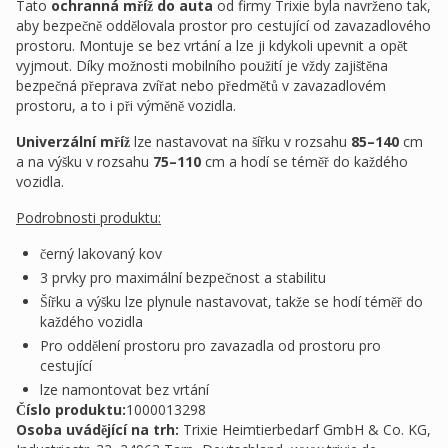
Tato
ochranná mříž do auta
od firmy Trixie byla navrženo tak,
aby bezpečně oddělovala prostor pro cestující od zavazadlového
prostoru. Montuje se bez vrtání a lze ji kdykoli upevnit a opět
vyjmout. Díky možnosti mobilního použití je vždy zajištěna
bezpečná přeprava zvířat nebo předmětů v zavazadlovém
prostoru, a to i při výměně vozidla.
Univerzální mříž
lze nastavovat na šířku v rozsahu
85–140
cm
a na výšku v rozsahu
75–110
cm a hodí se téměř do každého
vozidla.
Podrobnosti produktu:
černý lakovaný kov
3 prvky pro maximální bezpečnost a stabilitu
Šířku a výšku lze plynule nastavovat, takže se hodí téměř do
každého vozidla
Pro oddělení prostoru pro zavazadla od prostoru pro
cestující
lze namontovat bez vrtání
Číslo produktu:
1000013298
Osoba uvádějící na trh
:
Trixie Heimtierbedarf GmbH & Co. KG,