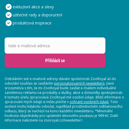
exkluzivní akce a slevy
užitečné rady a doporučení
produktová inspirace
Vaše e-mailová adresa
Přihlásit se
Odesláním své e-mailové adresy dávám společnosti ZooRoyal až do
odvolání souhlas se zasíláním
personalizovaných newsletterů
. Jsem
srozuměn/a s tím, že mi ZooRoyal bude zasílat e-mailem individuálně
zaměřenou reklamu na produkty a služby, akce a dotazníky spokojenosti.
K tomuto účelu zpracovává ZooRoyal mé osobní údaje. Bližší informace o
zpracování mých údajů si můžu přečíst v
ochraně osobních údajů
. Toto
svolení mohu kdykoliv odvolat, například prostřednictvím odhlašovacího
odkazu, který se nachází na konci každého newsletteru. *Minimální
hodnota objednávky pro uplatnění slevového poukazu je 999 Kč. Další
informace naleznete na zooroyal.cz/newsletter/.