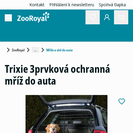
Kontakt
Přihlášení k newsletteru
Spořivá tlapka
...
ZooRoyal
Mříže a sítě do auta
Trixie 3prvková ochranná
mříž do auta