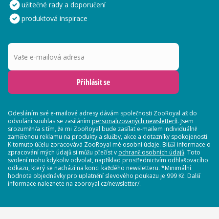
užitečné rady a doporučení
produktová inspirace
Vaše e-mailová adresa
Přihlásit se
Odesláním své e-mailové adresy dávám společnosti ZooRoyal až do
odvolání souhlas se zasíláním
personalizovaných newsletterů
. Jsem
srozuměn/a s tím, že mi ZooRoyal bude zasílat e-mailem individuálně
zaměřenou reklamu na produkty a služby, akce a dotazníky spokojenosti.
K tomuto účelu zpracovává ZooRoyal mé osobní údaje. Bližší informace o
zpracování mých údajů si můžu přečíst v
ochraně osobních údajů
. Toto
svolení mohu kdykoliv odvolat, například prostřednictvím odhlašovacího
odkazu, který se nachází na konci každého newsletteru. *Minimální
hodnota objednávky pro uplatnění slevového poukazu je 999 Kč. Další
informace naleznete na zooroyal.cz/newsletter/.