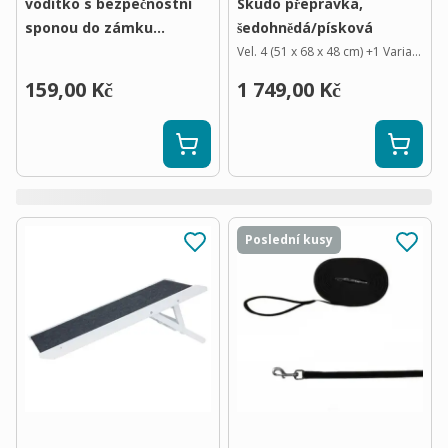
vodítko s bezpečnostní
Skudo přepravka,
sponou do zámku
šedohnědá/písková
bezpečnostního pásu,
Vel. 4 (51 x 68 x 48 cm)
+
1
Varianta
délka 45–70 cm / 25 mm
159,00 Kč
1 749,00 Kč
Poslední kusy