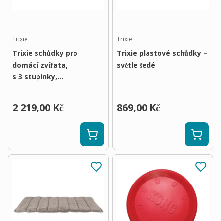
Trixie
Trixie
Trixie schůdky pro
Trixie plastové schůdky –
domácí zvířata,
světle šedé
s 3 stupínky,
nastavitelné – bílé
2 219,00 Kč
869,00 Kč