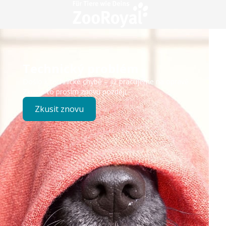
Technický problém
Došlo k technické chybě – již pracujeme na opravě.
Zkuste to prosím znovu později.
Zkusit znovu