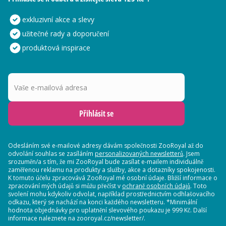
exkluzivní akce a slevy
užitečné rady a doporučení
produktová inspirace
Vaše e-mailová adresa
Přihlásit se
Odesláním své e-mailové adresy dávám společnosti ZooRoyal až do
odvolání souhlas se zasíláním
personalizovaných newsletterů
. Jsem
srozuměn/a s tím, že mi ZooRoyal bude zasílat e-mailem individuálně
zaměřenou reklamu na produkty a služby, akce a dotazníky spokojenosti.
K tomuto účelu zpracovává ZooRoyal mé osobní údaje. Bližší informace o
zpracování mých údajů si můžu přečíst v
ochraně osobních údajů
. Toto
svolení mohu kdykoliv odvolat, například prostřednictvím odhlašovacího
odkazu, který se nachází na konci každého newsletteru. *Minimální
hodnota objednávky pro uplatnění slevového poukazu je 999 Kč. Další
informace naleznete na zooroyal.cz/newsletter/.