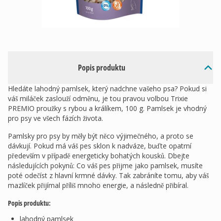
Popis produktu
Hledáte lahodný pamlsek, který nadchne vašeho psa? Pokud si
váš miláček zaslouží odměnu, je tou pravou volbou Trixie
PREMIO proužky s rybou a králíkem, 100 g. Pamlsek je vhodný
pro psy ve všech fázích života.
Pamlsky pro psy by měly být něco výjimečného, a proto se
dávkují. Pokud má váš pes sklon k nadváze, buďte opatrní
především v případě energeticky bohatých kousků. Dbejte
následujících pokynů: Co váš pes přijme jako pamlsek, musíte
poté odečíst z hlavní krmné dávky. Tak zabráníte tomu, aby váš
mazlíček přijímal příliš mnoho energie, a následně přibíral.
Popis produktu:
lahodný pamlsek