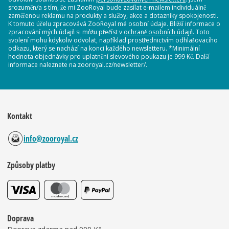
srozuměn/a s tím, že mi ZooRoyal bude zasílat e-mailem individuálně
zaměřenou reklamu na produkty a služby, akce a dotazníky spokojenosti.
K tomuto účelu zpracovává ZooRoyal mé osobní údaje. Bližší informace o
zpracování mých údajů si můžu přečíst v
ochraně osobních údajů
. Toto
svolení mohu kdykoliv odvolat, například prostřednictvím odhlašovacího
odkazu, který se nachází na konci každého newsletteru. *Minimální
hodnota objednávky pro uplatnění slevového poukazu je 999 Kč. Další
informace naleznete na zooroyal.cz/newsletter/.
Kontakt
info@zooroyal.cz
Způsoby platby
Doprava