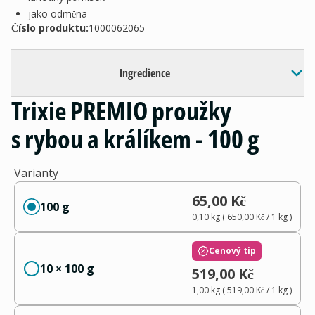
jako odměna
Číslo produktu:
1000062065
Ingredience
Trixie PREMIO proužky
s rybou a králíkem - 100 g
Varianty
65,00 Kč
100 g
0,10 kg
(
650,00 Kč
/ 1
kg
)
Cenový tip
10 × 100 g
519,00 Kč
1,00 kg
(
519,00 Kč
/ 1
kg
)