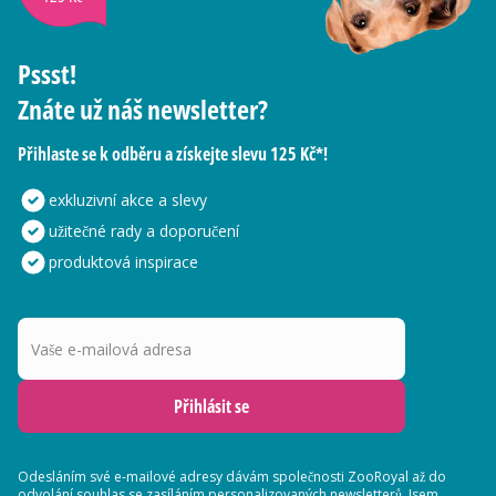
Pssst!
Znáte už náš newsletter?
Přihlaste se k odběru a získejte slevu 125 Kč*!
exkluzivní akce a slevy
užitečné rady a doporučení
produktová inspirace
Vaše e-mailová adresa
Přihlásit se
Odesláním své e-mailové adresy dávám společnosti ZooRoyal až do
odvolání souhlas se zasíláním
personalizovaných newsletterů
. Jsem