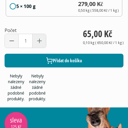
279,00 Kč
5 × 100 g
0,50 kg
(
558,00 Kč
/ 1
kg
)
Počet
65,00 Kč
0,10 kg
(
650,00 Kč
/ 1
kg
)
Přidat do košíku
Nebyly
Nebyly
nalezeny
nalezeny
žádné
žádné
podobné
podobné
produkty.
produkty.
sleva
125 Kč