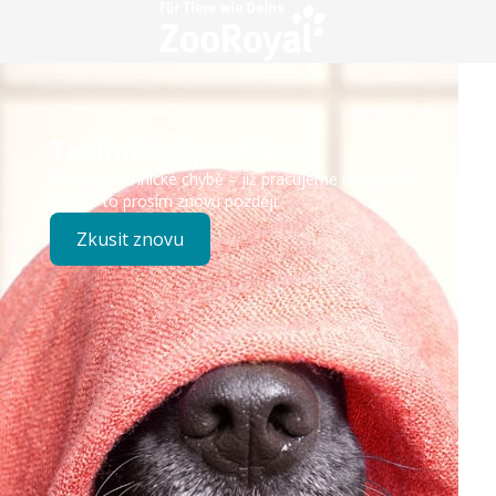
Technický problém
Došlo k technické chybě – již pracujeme na opravě.
Zkuste to prosím znovu později.
Zkusit znovu