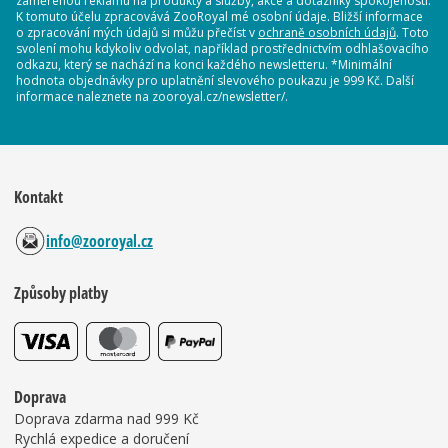
zaměřenou reklamu na produkty a služby, akce a dotazníky spokojenosti.
K tomuto účelu zpracovává ZooRoyal mé osobní údaje. Bližší informace
o zpracování mých údajů si můžu přečíst v
ochraně osobních údajů
. Toto
svolení mohu kdykoliv odvolat, například prostřednictvím odhlašovacího
odkazu, který se nachází na konci každého newsletteru. *Minimální
hodnota objednávky pro uplatnění slevového poukazu je 999 Kč. Další
informace naleznete na zooroyal.cz/newsletter/.
Kontakt
info@zooroyal.cz
Způsoby platby
Doprava
Doprava zdarma nad 999 Kč
Rychlá expedice a doručení