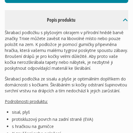
Popis produktu
Škrabací podložku s plyšovým okrajem v přírodní hnědé barvě
značky Trixie můžete zavěsit na libovolné místo nebo pouze
položit na zem. K podložce je pomocí gumičky připevněna
hračka, která vašemu malému tygrovi poskytne spoustu zábavy.
Broušení drápů je pro kočky velmi důležité. Aby proto vaše
kočka nerozškrábala tapety nebo nábytek, je nezbytné ji
poskytnout odpovídající materiál ke škrábání.
Škrabací podložka ze sisalu a plyše je optimálním doplňkem do
domácnosti s kočkami. Škrábáním si kočky odstraní šupinovitou
svrchní vrstvu na drápcích a tím nedochází k jejich zarůstání.
Podrobnosti produktu:
sisal, plyš
protiskluzový povrch na zadní straně (EVA)
s hračkou na gumičce