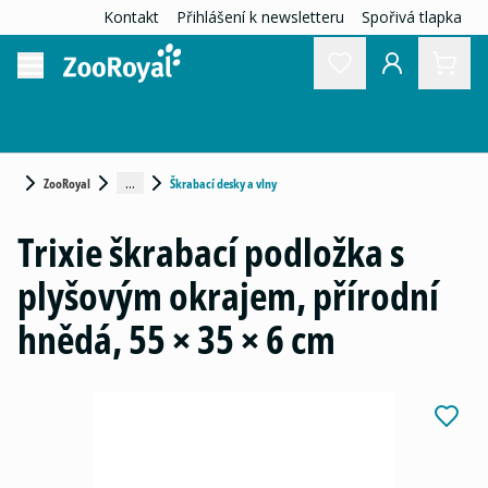
Kontakt
Přihlášení k newsletteru
Spořivá tlapka
...
ZooRoyal
Škrabací desky a vlny
Trixie škrabací podložka s
plyšovým okrajem, přírodní
hnědá, 55 × 35 × 6 cm