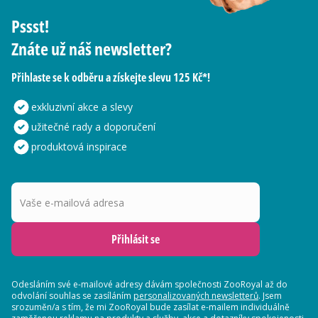
Pssst!
Znáte už náš newsletter?
Přihlaste se k odběru a získejte slevu 125 Kč*!
exkluzivní akce a slevy
užitečné rady a doporučení
produktová inspirace
Vaše e-mailová adresa
Přihlásit se
Odesláním své e-mailové adresy dávám společnosti ZooRoyal až do
odvolání souhlas se zasíláním
personalizovaných newsletterů
. Jsem
srozuměn/a s tím, že mi ZooRoyal bude zasílat e-mailem individuálně