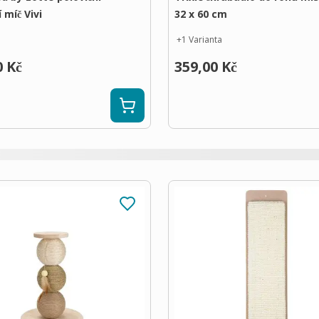
 míč Vivi
32 x 60 cm
+
1
Varianta
0 Kč
359,00 Kč