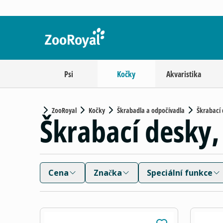
Psi
Kočky
Akvaristika
ZooRoyal
Kočky
Škrabadla a odpočívadla
Škrabací 
Škrabací desky,
Cena
Značka
Speciální funkce