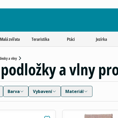
Malá zvířata
Teraristika
Ptáci
Jezírka
desky a vlny
 podložky a vlny pr
Barva
Vybavení
Materiál