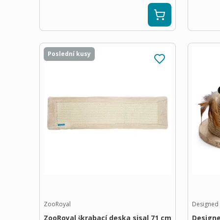
Poslední kusy
ZooRoyal
Designed 
ZooRoyal škrabací deska sisal 71 cm
Designe