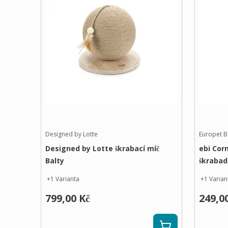
Designed by Lotte
Europet B
Designed by Lotte škrabací míč
ebi Cor
Balty
škrabad
+
1
Varianta
+
1
Varian
799,00 Kč
249,0