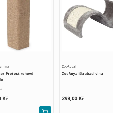
ernina
ZooRoyal
ner-Protect rohové
ZooRoyal škrabací vlna
lo
ta
0 Kč
299,00 Kč