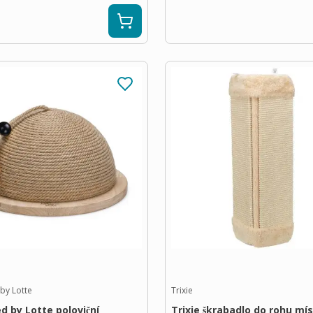
by Lotte
Trixie
d by Lotte poloviční
Trixie škrabadlo do rohu mís