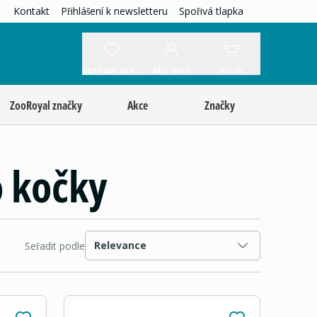
Kontakt
Přihlášení k newsletteru
Spořivá tlapka
Seznam přání
Můj účet
Košík
ZooRoyal značky
Akce
Značky
o kočky
Relevance
Seřadit podle