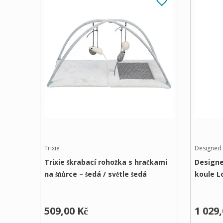
Trixie
Designed 
Trixie škrabací rohožka s hračkami
Designe
na šňůrce – šedá / světle šedá
koule 
509,00 Kč
1 029,