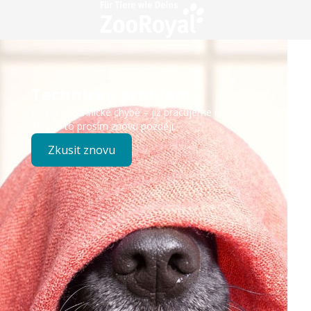
Technický problém
Došlo k technické chybě – již pracujeme na opravě.
Zkuste to prosím znovu později.
Zkusit znovu