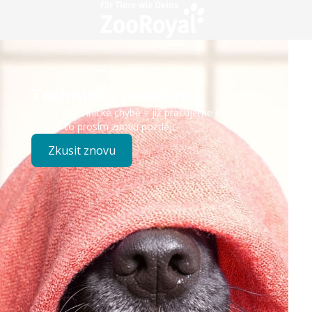
Technický problém
Došlo k technické chybě – již pracujeme na opravě.
Zkuste to prosím znovu později.
Zkusit znovu