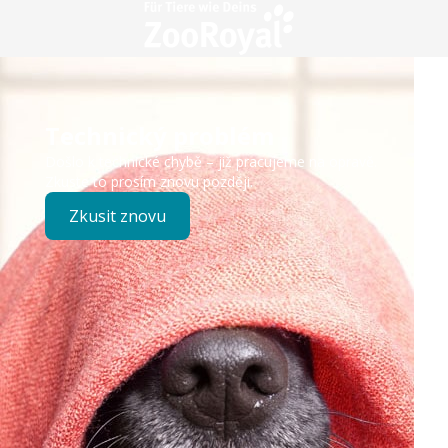
Technický problém
Došlo k technické chybě – již pracujeme na opravě.
Zkuste to prosím znovu později.
Zkusit znovu