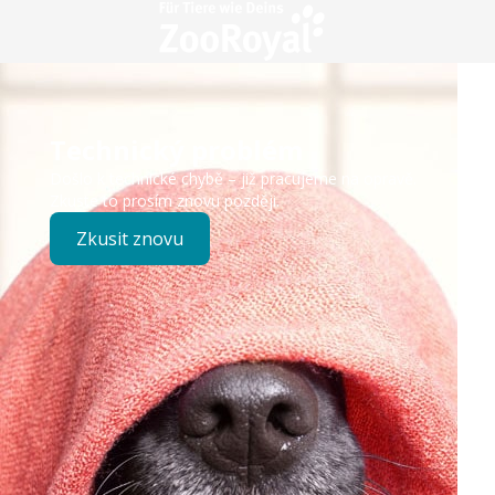
Technický problém
Došlo k technické chybě – již pracujeme na opravě.
Zkuste to prosím znovu později.
Zkusit znovu