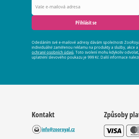
Přihlásit se
Odesláním své e-mailové adresy dávám společnosti ZooRoyal
individuálně zaměřenou reklamu na produkty a služby, akce a
ochraně osobních údajů
. Toto svolení mohu kdykoliv odvolat
uplatnění slevového poukazu je 999 Kč. Další informace nalez
Kontakt
Způsoby pla
info@zooroyal.cz