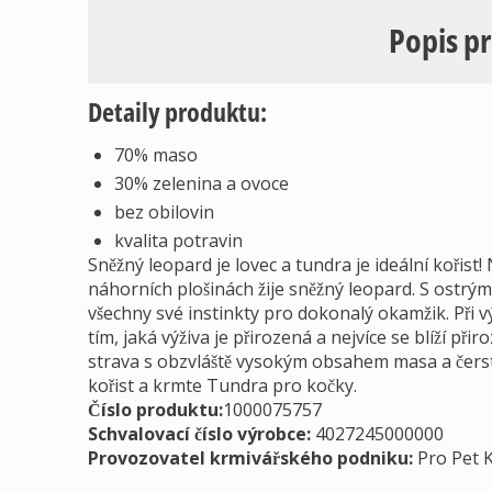
Popis p
Detaily produktu:
70% maso
30% zelenina a ovoce
bez obilovin
kvalita potravin
Sněžný leopard je lovec a tundra je ideální kořist
náhorních plošinách žije sněžný leopard. S ostrými
všechny své instinkty pro dokonalý okamžik. Při vý
tím, jaká výživa je přirozená a nejvíce se blíží při
strava s obzvláště vysokým obsahem masa a čers
kořist a krmte Tundra pro kočky.
Číslo produktu:
1000075757
Schvalovací číslo výrobce
:
4027245000000
Provozovatel krmivářského podniku
:
Pro Pet 