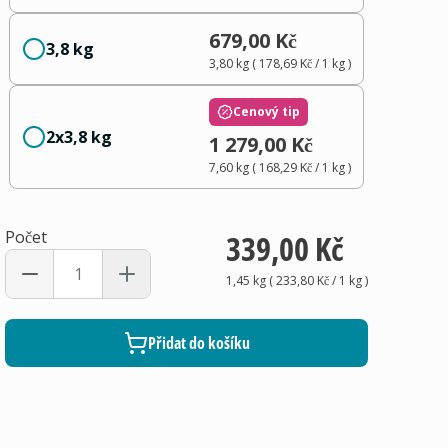
679,00 Kč
3,8 kg
3,80 kg
(
178,69 Kč
/ 1
kg
)
Cenový tip
2x3,8 kg
1 279,00 Kč
7,60 kg
(
168,29 Kč
/ 1
kg
)
Počet
339,00 Kč
1,45 kg
(
233,80 Kč
/ 1
kg
)
Přidat do košíku