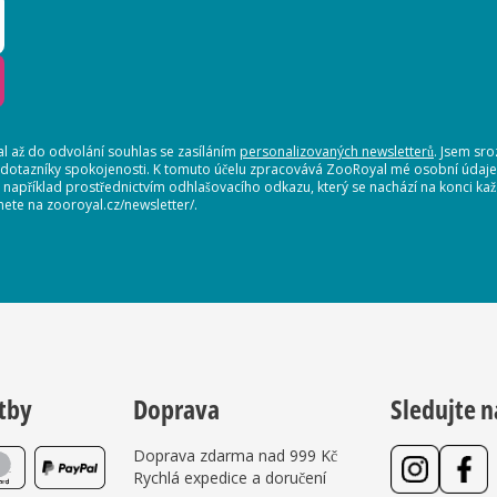
 až do odvolání souhlas se zasíláním
personalizovaných newsletterů
. Jsem sr
 dotazníky spokojenosti. K tomuto účelu zpracovává ZooRoyal mé osobní údaje. 
, například prostřednictvím odhlašovacího odkazu, který se nachází na konci 
nete na zooroyal.cz/newsletter/.
tby
Doprava
Sledujte n
Doprava zdarma nad 999 Kč
Rychlá expedice a doručení