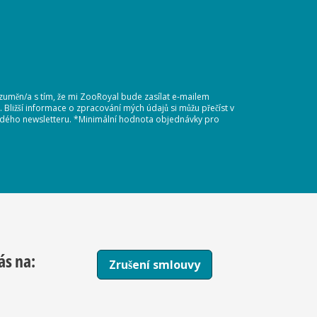
ozuměn/a s tím, že mi ZooRoyal bude zasílat e-mailem
Bližší informace o zpracování mých údajů si můžu přečíst v
každého newsletteru. *Minimální hodnota objednávky pro
ás na:
Zrušení smlouvy