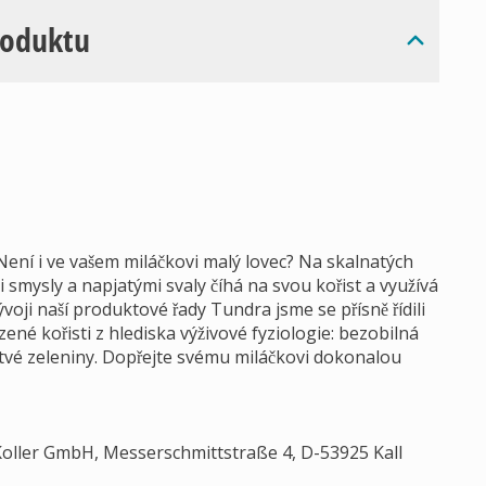
roduktu
! Není i ve vašem miláčkovi malý lovec? Na skalnatých
 smysly a napjatými svaly číhá na svou kořist a využívá
voji naší produktové řady Tundra jsme se přísně řídili
rozené kořisti z hlediska výživové fyziologie: bezobilná
tvé zeleniny. Dopřejte svému miláčkovi dokonalou
Koller GmbH, Messerschmittstraße 4, D-53925 Kall