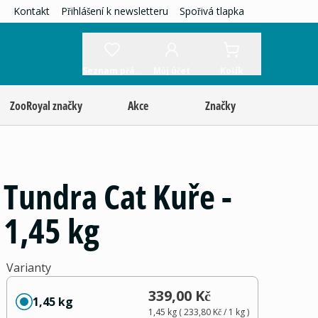
Kontakt
Přihlášení k newsletteru
Spořivá tlapka
Seznam přání
Můj účet
Košík
ZooRoyal značky
Akce
Značky
Tundra Cat Kuře -
1,45 kg
Varianty
339,00 Kč
1,45 kg
1,45 kg
(
233,80 Kč
/ 1
kg
)