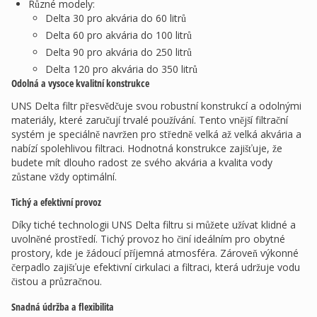
Různé modely:
Delta 30 pro akvária do 60 litrů
Delta 60 pro akvária do 100 litrů
Delta 90 pro akvária do 250 litrů
Delta 120 pro akvária do 350 litrů
Odolná a vysoce kvalitní konstrukce
UNS Delta filtr přesvědčuje svou robustní konstrukcí a odolnými
materiály, které zaručují trvalé používání. Tento vnější filtrační
systém je speciálně navržen pro středně velká až velká akvária a
nabízí spolehlivou filtraci. Hodnotná konstrukce zajišťuje, že
budete mít dlouho radost ze svého akvária a kvalita vody
zůstane vždy optimální.
Tichý a efektivní provoz
Díky tiché technologii UNS Delta filtru si můžete užívat klidné a
uvolněné prostředí. Tichý provoz ho činí ideálním pro obytné
prostory, kde je žádoucí příjemná atmosféra. Zároveň výkonné
čerpadlo zajišťuje efektivní cirkulaci a filtraci, která udržuje vodu
čistou a průzračnou.
Snadná údržba a flexibilita