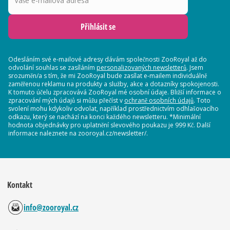
Přihlásit se
Odesláním své e-mailové adresy dávám společnosti ZooRoyal až do
odvolání souhlas se zasíláním
personalizovaných newsletterů
. Jsem
srozuměn/a s tím, že mi ZooRoyal bude zasílat e-mailem individuálně
zaměřenou reklamu na produkty a služby, akce a dotazníky spokojenosti.
K tomuto účelu zpracovává ZooRoyal mé osobní údaje. Bližší informace o
zpracování mých údajů si můžu přečíst v
ochraně osobních údajů
. Toto
svolení mohu kdykoliv odvolat, například prostřednictvím odhlašovacího
odkazu, který se nachází na konci každého newsletteru. *Minimální
hodnota objednávky pro uplatnění slevového poukazu je 999 Kč. Další
informace naleznete na zooroyal.cz/newsletter/.
Kontakt
info@zooroyal.cz