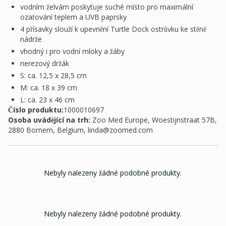
vodním želvám poskytuje suché místo pro maximální
ozařování teplem a UVB paprsky
4 přísavky slouží k upevnění Turtle Dock ostrůvku ke stěně
nádrže
vhodný i pro vodní mloky a žáby
nerezový držák
S: ca. 12,5 x 28,5 cm
M: ca. 18 x 39 cm
L: ca. 23 x 46 cm
Číslo produktu:
1000010697
Osoba uvádějící na trh
:
Zoo Med Europe, Woestijnstraat 57B,
2880 Bornem, Belgium,
linda@zoomed.com
Nebyly nalezeny žádné podobné produkty.
Nebyly nalezeny žádné podobné produkty.