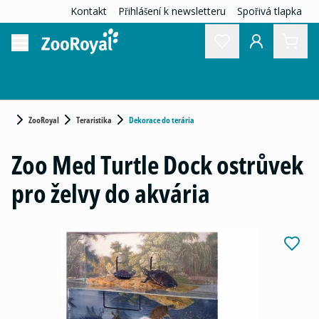
Kontakt
Přihlášení k newsletteru
Spořivá tlapka
ZooRoyal
Teraristika
Dekorace do terária
Zoo Med Turtle Dock ostrůvek
pro želvy do akvária