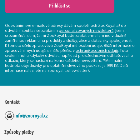
Přihlásit se
Odesláním své e-mailové adresy dávám společnosti ZooRoyal až do
odvolání souhlas se zasíláním
personalizovaných newsletterů
. Jsem
srozuměn/a s tím, že mi ZooRoyal bude zasílat e-mailem individuálně
zaměřenou reklamu na produkty a služby, akce a dotazníky spokojenosti.
K tomuto účelu zpracovává ZooRoyal mé osobní údaje. Bližší informace o
zpracování mých údajů si můžu přečíst v
ochraně osobních údajů
. Toto
svolení mohu kdykoliv odvolat, například prostřednictvím odhlašovacího
odkazu, který se nachází na konci každého newsletteru. *Minimální
hodnota objednávky pro uplatnění slevového poukazu je 999 Kč. Další
informace naleznete na zooroyal.cz/newsletter/.
Kontakt
info@zooroyal.cz
Způsoby platby