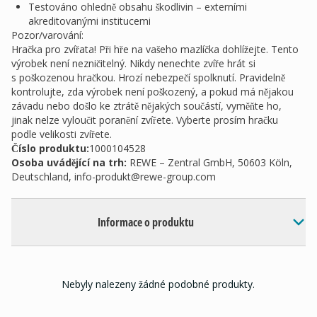
Testováno ohledně obsahu škodlivin – externími
akreditovanými institucemi
Pozor/varování:
Hračka pro zvířata! Při hře na vašeho mazlíčka dohlížejte. Tento
výrobek není nezničitelný. Nikdy nenechte zvíře hrát si
s poškozenou hračkou. Hrozí nebezpečí spolknutí. Pravidelně
kontrolujte, zda výrobek není poškozený, a pokud má nějakou
závadu nebo došlo ke ztrátě nějakých součástí, vyměňte ho,
jinak nelze vyloučit poranění zvířete. Vyberte prosím hračku
podle velikosti zvířete.
Číslo produktu:
1000104528
Osoba uvádějící na trh
:
REWE – Zentral GmbH, 50603 Köln,
Deutschland,
info-produkt@rewe-group.com
Informace o produktu
Nebyly nalezeny žádné podobné produkty.