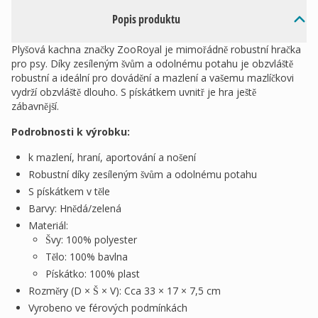
Popis produktu
Plyšová kachna značky ZooRoyal je mimořádně robustní hračka
pro psy. Díky zesíleným švům a odolnému potahu je obzvláště
robustní a ideální pro dovádění a mazlení a vašemu mazlíčkovi
vydrží obzvláště dlouho. S pískátkem uvnitř je hra ještě
zábavnější.
Podrobnosti k výrobku:
k mazlení, hraní, aportování a nošení
Robustní díky zesíleným švům a odolnému potahu
S pískátkem v těle
Barvy: Hnědá/zelená
Materiál:
Švy: 100% polyester
Tělo: 100% bavlna
Pískátko: 100% plast
Rozměry (D × Š × V): Cca 33 × 17 × 7,5 cm
Vyrobeno ve férových podmínkách