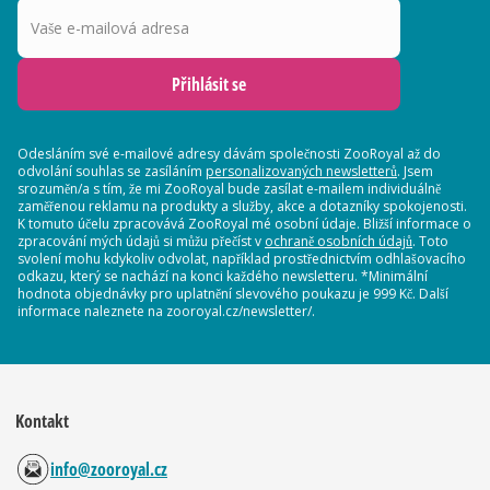
Vaše e-mailová adresa
Přihlásit se
Odesláním své e-mailové adresy dávám společnosti ZooRoyal až do
odvolání souhlas se zasíláním
personalizovaných newsletterů
. Jsem
srozuměn/a s tím, že mi ZooRoyal bude zasílat e-mailem individuálně
zaměřenou reklamu na produkty a služby, akce a dotazníky spokojenosti.
K tomuto účelu zpracovává ZooRoyal mé osobní údaje. Bližší informace o
zpracování mých údajů si můžu přečíst v
ochraně osobních údajů
. Toto
svolení mohu kdykoliv odvolat, například prostřednictvím odhlašovacího
odkazu, který se nachází na konci každého newsletteru. *Minimální
hodnota objednávky pro uplatnění slevového poukazu je 999 Kč. Další
informace naleznete na zooroyal.cz/newsletter/.
Kontakt
info@zooroyal.cz