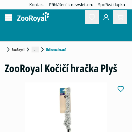
Kontakt
Přihlášení k newsletteru
Spořivá tlapka
...
ZooRoyal
Udice na hraní
ZooRoyal Kočičí hračka Plyš