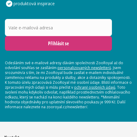
produktová inspirace
Vaše e-mailová adresa
Přihlásit se
Odesláním své e-mailové adresy dávám společnosti ZooRoyal až do
odvolání souhlas se zasíláním
personalizovaných newsletterů
. Jsem
srozuměn/a s tím, že mi ZooRoyal bude zasílat e-mailem individuálně
zaměřenou reklamu na produkty a služby, akce a dotazníky spokojenosti.
K tomuto účelu zpracovává ZooRoyal mé osobní údaje. Bližší informace o
zpracování mých údajů si můžu přečíst v
ochraně osobních údajů
. Toto
svolení mohu kdykoliv odvolat, například prostřednictvím odhlašovacího
odkazu, který se nachází na konci každého newsletteru. *Minimální
hodnota objednávky pro uplatnění slevového poukazu je 999 Kč. Další
informace naleznete na zooroyal.cz/newsletter/.