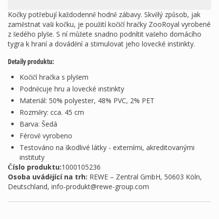
Kočky potřebují každodenně hodně zábavy. Skvělý způsob, jak
zaměstnat vaši kočku, je použití kočičí hračky ZooRoyal vyrobené
z šedého plyše. S ní můžete snadno podnítit vašeho domácího
tygra k hraní a dovádění a stimulovat jeho lovecké instinkty.
Detaily produktu:
Kočičí hračka s plyšem
Podněcuje hru a lovecké instinkty
Materiál: 50% polyester, 48% PVC, 2% PET
Rozměry: cca. 45 cm
Barva: Šedá
Férově vyrobeno
Testováno na škodlivé látky - externími, akreditovanými
instituty
Číslo produktu:
1000105236
Osoba uvádějící na trh
:
REWE – Zentral GmbH, 50603 Köln,
Deutschland,
info-produkt@rewe-group.com