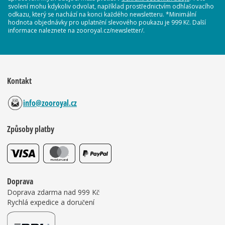
svolení mohu kdykoliv odvolat, například prostřednictvím odhlašovacího
odkazu, který se nachází na konci každého newsletteru. *Minimální
hodnota objednávky pro uplatnění slevového poukazu je 999 Kč. Další
informace naleznete na zooroyal.cz/newsletter/.
Kontakt
info@zooroyal.cz
Způsoby platby
Doprava
Doprava zdarma nad 999 Kč
Rychlá expedice a doručení