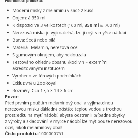
Podrobnosti produktu:
Moderní misky z melaminu v sadě 2 kusů
Objem: á 350 ml
K dispozici ve 3 velikostech (160 ml,
350 ml
& 700 ml)
Nerezová miska je vyjímatelná, lze ji mýt v myčce nádobí
Barva: Šedá nebo bílá
Materiál: Melamin, nerezová ocel
S gumovým okrajem, aby neklouzala
Testováno ohledně obsahu škodlivin – externími
akreditovanými institucemi
Vyrobeno ve férových podmínkách
Exkluzivně u ZooRoyal
Rozměry: Cca 17,5 × 14 × 6 cm
Pozor:
Před prvním použitím melaminový obal a vyjímatelnou
nerezovou misku důkladně očistěte teplou vodou s trochou
prostředku na mytí nádobí, abyste odstranili případné zbytky
z výroby a skladování! V myčce nádobí lze mýt pouze nerezovou
ocel, nikoli melaminový obal!
Číslo produktu:
1000000751