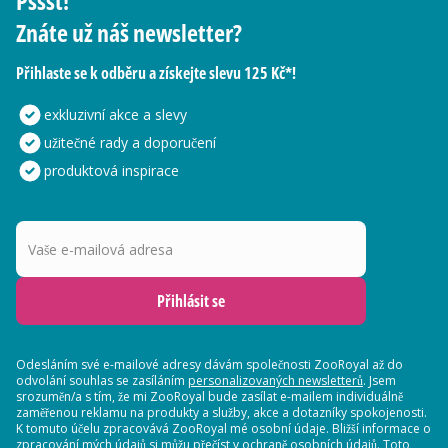
Pssst!
Znáte už náš newsletter?
Přihlaste se k odběru a získejte slevu 125 Kč*!
exkluzivní akce a slevy
užitečné rady a doporučení
produktová inspirace
Vaše e-mailová adresa
Přihlásit se
Odesláním své e-mailové adresy dávám společnosti ZooRoyal až do
odvolání souhlas se zasíláním
personalizovaných newsletterů
. Jsem
srozuměn/a s tím, že mi ZooRoyal bude zasílat e-mailem individuálně
zaměřenou reklamu na produkty a služby, akce a dotazníky spokojenosti.
K tomuto účelu zpracovává ZooRoyal mé osobní údaje. Bližší informace o
zpracování mých údajů si můžu přečíst v
ochraně osobních údajů
. Toto