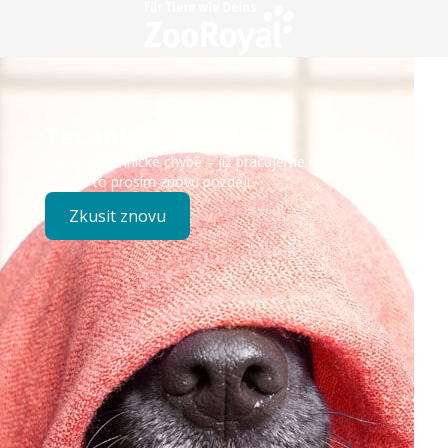
Technický problém
Došlo k technické chybě – již pracujeme na opravě.
Zkuste to prosím znovu později.
Zkusit znovu