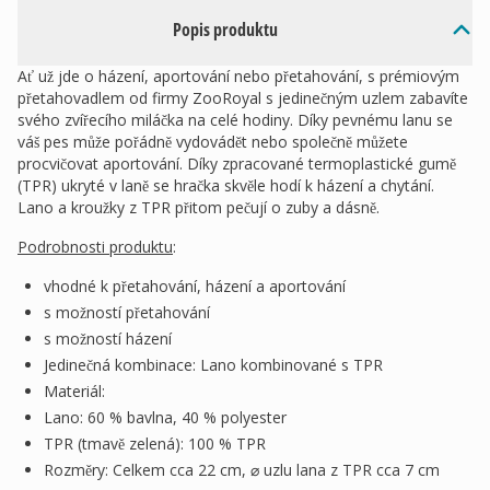
Popis produktu
Ať už jde o házení, aportování nebo přetahování, s prémiovým
přetahovadlem od firmy ZooRoyal s jedinečným uzlem zabavíte
svého zvířecího miláčka na celé hodiny. Díky pevnému lanu se
váš pes může pořádně vydovádět nebo společně můžete
procvičovat aportování. Díky zpracované termoplastické gumě
(TPR) ukryté v laně se hračka skvěle hodí k házení a chytání.
Lano a kroužky z TPR přitom pečují o zuby a dásně.
Podrobnosti produktu
:
vhodné k přetahování, házení a aportování
s možností přetahování
s možností házení
Jedinečná kombinace: Lano kombinované s TPR
Materiál:
Lano: 60 % bavlna, 40 % polyester
TPR (tmavě zelená): 100 % TPR
Rozměry: Celkem cca 22 cm, ⌀ uzlu lana z TPR cca 7 cm