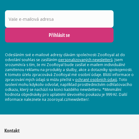
Vaše e-mailová adresa
Přihlásit se
Odesláním své e-mailové adresy dávám společnosti ZooRoyal až do
odvolání souhlas se zasíláním
personalizovaných newsletterů
. Jsem
srozuměn/a s tím, že mi ZooRoyal bude zasílat e-mailem individuálně
zaměřenou reklamu na produkty a služby, akce a dotazníky spokojenosti.
K tomuto účelu zpracovává ZooRoyal mé osobní údaje. Bližší informace o
zpracování mých údajů si můžu přečíst v
ochraně osobních údajů
. Toto
svolení mohu kdykoliv odvolat, například prostřednictvím odhlašovacího
odkazu, který se nachází na konci každého newsletteru. *Minimální
hodnota objednávky pro uplatnění slevového poukazu je 999 Kč. Další
informace naleznete na zooroyal.cz/newsletter/.
Kontakt