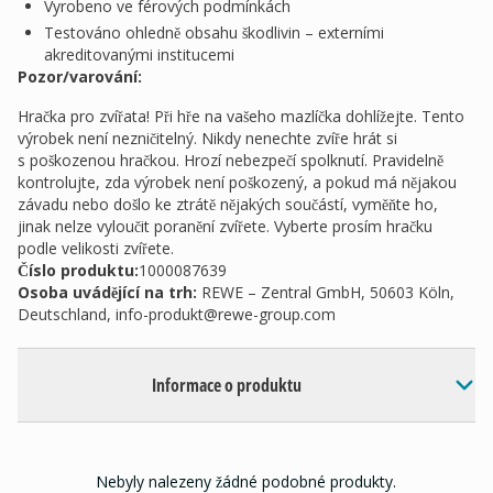
Vyrobeno ve férových podmínkách
Testováno ohledně obsahu škodlivin – externími
akreditovanými institucemi
Pozor/varování:
Hračka pro zvířata! Při hře na vašeho mazlíčka dohlížejte. Tento
výrobek není nezničitelný. Nikdy nenechte zvíře hrát si
s poškozenou hračkou. Hrozí nebezpečí spolknutí. Pravidelně
kontrolujte, zda výrobek není poškozený, a pokud má nějakou
závadu nebo došlo ke ztrátě nějakých součástí, vyměňte ho,
jinak nelze vyloučit poranění zvířete. Vyberte prosím hračku
podle velikosti zvířete.
Číslo produktu:
1000087639
Osoba uvádějící na trh
:
REWE – Zentral GmbH, 50603 Köln,
Deutschland,
info-produkt@rewe-group.com
Informace o produktu
Nebyly nalezeny žádné podobné produkty.