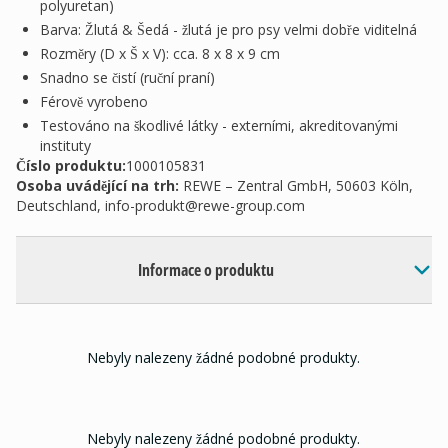
polyuretan)
Barva: Žlutá & Šedá - žlutá je pro psy velmi dobře viditelná
Rozměry (D x Š x V): cca. 8 x 8 x 9 cm
Snadno se čistí (ruční praní)
Férově vyrobeno
Testováno na škodlivé látky - externími, akreditovanými
instituty
Číslo produktu:
1000105831
Osoba uvádějící na trh
:
REWE – Zentral GmbH, 50603 Köln,
Deutschland,
info-produkt@rewe-group.com
Informace o produktu
Nebyly nalezeny žádné podobné produkty.
Nebyly nalezeny žádné podobné produkty.