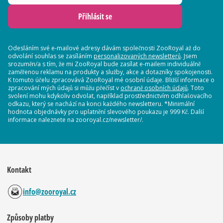
Přihlásit se
Odesláním své e-mailové adresy dávám společnosti ZooRoyal až do
odvolání souhlas se zasíláním
personalizovaných newsletterů
. Jsem
srozuměn/a s tím, že mi ZooRoyal bude zasílat e-mailem individuálně
zaměřenou reklamu na produkty a služby, akce a dotazníky spokojenosti.
K tomuto účelu zpracovává ZooRoyal mé osobní údaje. Bližší informace o
zpracování mých údajů si můžu přečíst v
ochraně osobních údajů
. Toto
svolení mohu kdykoliv odvolat, například prostřednictvím odhlašovacího
odkazu, který se nachází na konci každého newsletteru. *Minimální
hodnota objednávky pro uplatnění slevového poukazu je 999 Kč. Další
informace naleznete na zooroyal.cz/newsletter/.
Kontakt
info@zooroyal.cz
Způsoby platby