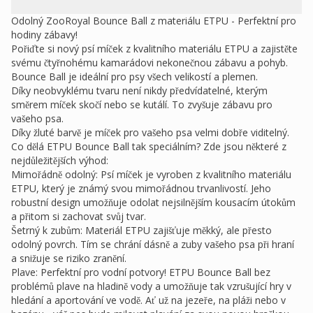
Odolný ZooRoyal Bounce Ball z materiálu ETPU - Perfektní pro
hodiny zábavy!
Pořiďte si nový psí míček z kvalitního materiálu ETPU a zajistěte
svému čtyřnohému kamarádovi nekonečnou zábavu a pohyb.
Bounce Ball je ideální pro psy všech velikostí a plemen.
Díky neobvyklému tvaru není nikdy předvídatelné, kterým
směrem míček skočí nebo se kutálí. To zvyšuje zábavu pro
vašeho psa.
Díky žluté barvě je míček pro vašeho psa velmi dobře viditelný.
Co dělá ETPU Bounce Ball tak speciálním? Zde jsou některé z
nejdůležitějších výhod:
Mimořádně odolný: Psí míček je vyroben z kvalitního materiálu
ETPU, který je známý svou mimořádnou trvanlivostí. Jeho
robustní design umožňuje odolat nejsilnějším kousacím útokům
a přitom si zachovat svůj tvar.
Šetrný k zubům: Materiál ETPU zajišťuje měkký, ale přesto
odolný povrch. Tím se chrání dásně a zuby vašeho psa při hraní
a snižuje se riziko zranění.
Plave: Perfektní pro vodní potvory! ETPU Bounce Ball bez
problémů plave na hladině vody a umožňuje tak vzrušující hry v
hledání a aportování ve vodě. Ať už na jezeře, na pláži nebo v