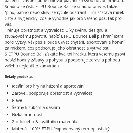
bazénu - váš pes bude milovat plavání za svou novou hračkou.
Snadno se čistí: ETPU Bounce Ball se snadno omyje, takže
špínu, bahno nebo sliny lze rychle odstranit. Tím zůstává míček
čistý a hygienický, což je výhodné jak pro vašeho psa, tak pro
vás.
Trénuje obratnost a vytrvalost: Díky svému designu a
stupňovitému povrchu nabízí ETPU Bounce Ball při hraní extra
porci výzvy. Váš pes si bude užívat chytání, aportování a honění
za míčkem, což podporuje jeho obratnost a vytrvalost.
S ETPU Bounce Ball získáte kvalitní hračku, která vašemu psovi
nabízí hodiny zábavy a pohybu a podporuje zdraví a pohodu
vašeho nejlepšího kamaráda.
Detaily produktu:
Ideální pro hry na házení a aportování
Zároveň podporuje obratnost a vytrvalost
Plave
Šetrný k zubům a dásním
Nízká hmotnost
Z odolného & kvalitního materiálu
Materiál: 100% ETPU (expandovaný termoplastický