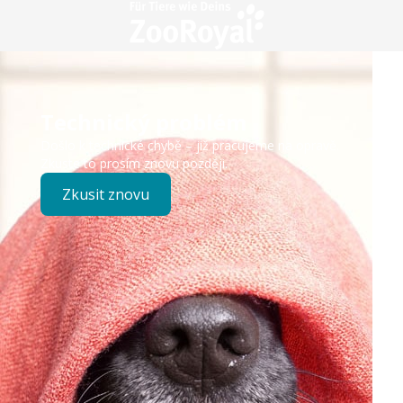
Technický problém
Došlo k technické chybě – již pracujeme na opravě.
Zkuste to prosím znovu později.
Zkusit znovu