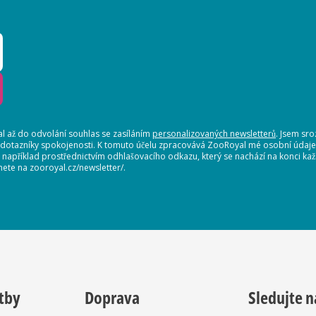
 až do odvolání souhlas se zasíláním
personalizovaných newsletterů
. Jsem sr
 dotazníky spokojenosti. K tomuto účelu zpracovává ZooRoyal mé osobní údaje. 
, například prostřednictvím odhlašovacího odkazu, který se nachází na konci 
nete na zooroyal.cz/newsletter/.
tby
Doprava
Sledujte n