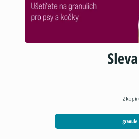
Sleva
Zkopíru
granule