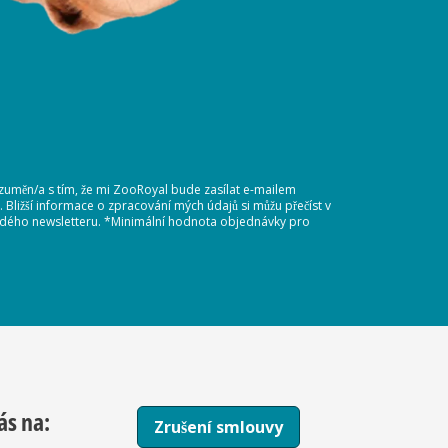
ozuměn/a s tím, že mi ZooRoyal bude zasílat e-mailem
Bližší informace o zpracování mých údajů si můžu přečíst v
každého newsletteru. *Minimální hodnota objednávky pro
ás na:
Zrušení smlouvy