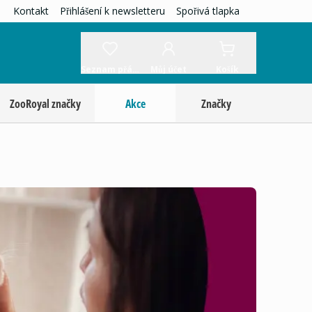
Kontakt
Přihlášení k newsletteru
Spořivá tlapka
Seznam přání
Můj účet
Košík
ZooRoyal značky
Akce
Značky