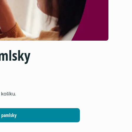
amlsky
 košíku.
pamlsky