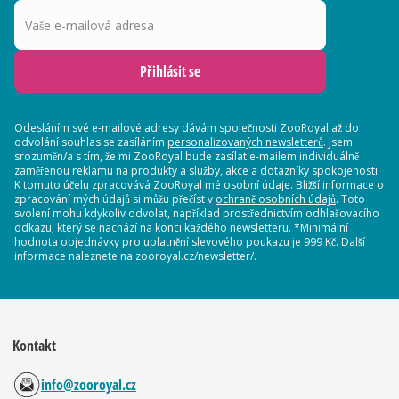
Vaše e-mailová adresa
Přihlásit se
Odesláním své e-mailové adresy dávám společnosti ZooRoyal až do
odvolání souhlas se zasíláním
personalizovaných newsletterů
. Jsem
srozuměn/a s tím, že mi ZooRoyal bude zasílat e-mailem individuálně
zaměřenou reklamu na produkty a služby, akce a dotazníky spokojenosti.
K tomuto účelu zpracovává ZooRoyal mé osobní údaje. Bližší informace o
zpracování mých údajů si můžu přečíst v
ochraně osobních údajů
. Toto
svolení mohu kdykoliv odvolat, například prostřednictvím odhlašovacího
odkazu, který se nachází na konci každého newsletteru. *Minimální
hodnota objednávky pro uplatnění slevového poukazu je 999 Kč. Další
informace naleznete na zooroyal.cz/newsletter/.
Kontakt
info@zooroyal.cz