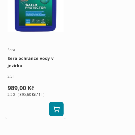
Sera
Sera ochránce vody v
jezírku
2,5 l
989,00 Kč
2,50 l
(
395,60 Kč
/ 1
l
)