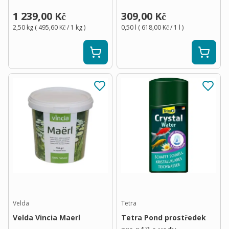
1 239,00 Kč
309,00 Kč
2,50 kg
(
495,60 Kč
/ 1
kg
)
0,50 l
(
618,00 Kč
/ 1
l
)
Velda
Tetra
Velda Vincia Maerl
Tetra Pond prostředek