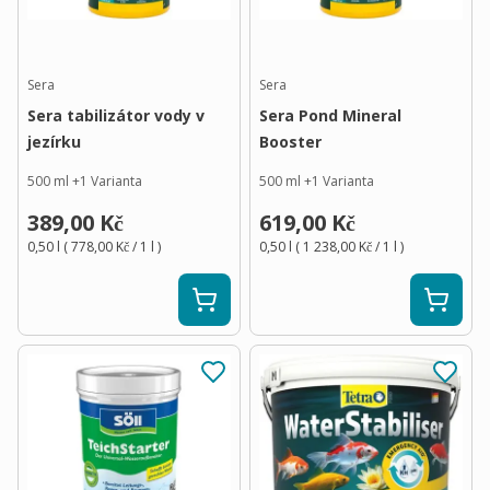
Sera
Sera
Sera tabilizátor vody v
Sera Pond Mineral
jezírku
Booster
500 ml
+
1
Varianta
500 ml
+
1
Varianta
389,00 Kč
619,00 Kč
0,50 l
(
778,00 Kč
/ 1
l
)
0,50 l
(
1 238,00 Kč
/ 1
l
)