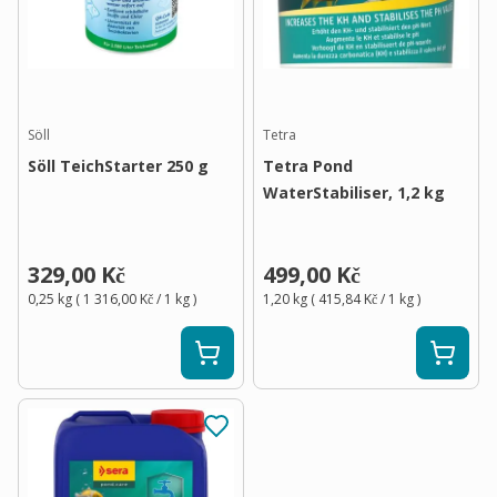
Söll
Tetra
Söll TeichStarter 250 g
Tetra Pond
WaterStabiliser, 1,2 kg
329,00 Kč
499,00 Kč
0,25 kg
(
1 316,00 Kč
/ 1
kg
)
1,20 kg
(
415,84 Kč
/ 1
kg
)