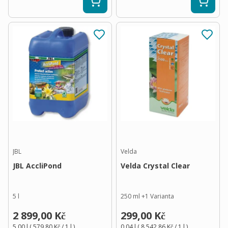
JBL
Velda
JBL AccliPond
Velda Crystal Clear
5 l
250 ml
+
1
Varianta
2 899,00 Kč
299,00 Kč
5,00 l
(
579,80 Kč
/ 1
l
)
0,04 l
(
8 542,86 Kč
/ 1
l
)