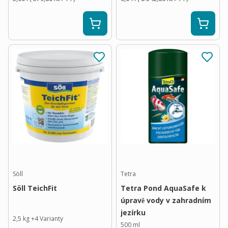
Söll
Tetra
Söll TeichFit
Tetra Pond AquaSafe k
úpravě vody v zahradním
jezírku
2,5 kg
+
4
Varianty
500 ml