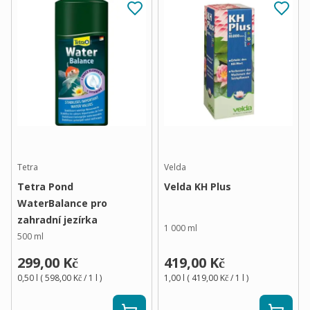
Tetra
Velda
Tetra Pond
Velda KH Plus
WaterBalance pro
zahradní jezírka
1 000 ml
500 ml
299,00 Kč
419,00 Kč
0,50 l
(
598,00 Kč
/ 1
l
)
1,00 l
(
419,00 Kč
/ 1
l
)