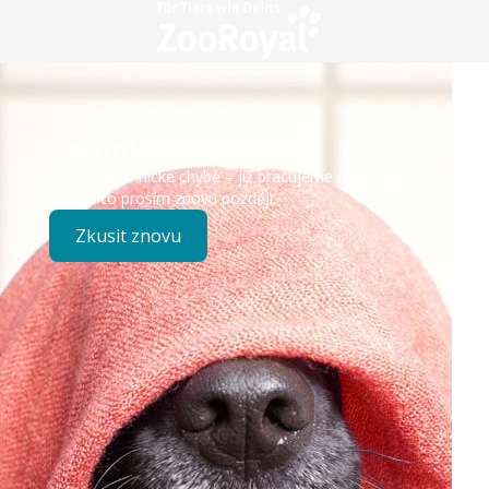
Technický problém
Došlo k technické chybě – již pracujeme na opravě.
Zkuste to prosím znovu později.
Zkusit znovu