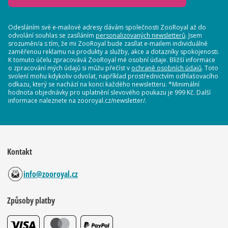
Odesláním své e-mailové adresy dávám společnosti ZooRoyal až do
odvolání souhlas se zasíláním
personalizovaných newsletterů
. Jsem
srozuměn/a s tím, že mi ZooRoyal bude zasílat e-mailem individuálně
zaměřenou reklamu na produkty a služby, akce a dotazníky spokojenosti.
K tomuto účelu zpracovává ZooRoyal mé osobní údaje. Bližší informace
o zpracování mých údajů si můžu přečíst v
ochraně osobních údajů
. Toto
svolení mohu kdykoliv odvolat, například prostřednictvím odhlašovacího
odkazu, který se nachází na konci každého newsletteru. *Minimální
hodnota objednávky pro uplatnění slevového poukazu je 999 Kč. Další
informace naleznete na zooroyal.cz/newsletter/.
Kontakt
info@zooroyal.cz
Způsoby platby