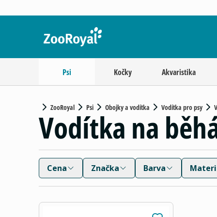
Psi
Kočky
Akvaristika
ZooRoyal
Psi
Obojky a vodítka
Vodítka pro psy
V
Vodítka na běh
Cena
Značka
Barva
Materi