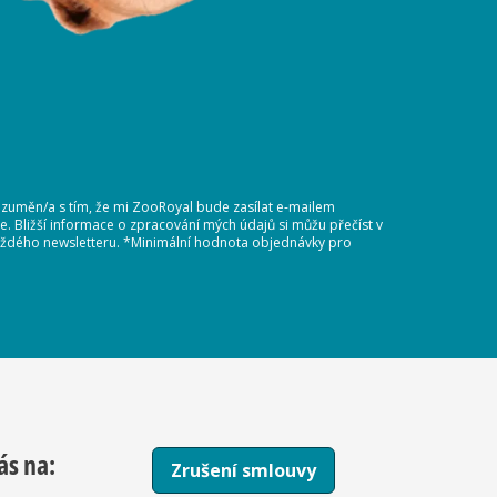
ozuměn/a s tím, že mi ZooRoyal bude zasílat e-mailem
 Bližší informace o zpracování mých údajů si můžu přečíst v
 každého newsletteru. *Minimální hodnota objednávky pro
ás na:
Zrušení smlouvy