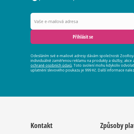
Vaše e-mailová adresa
Přihlásit se
Odesláním své e-mailové adresy dávám společnosti ZooRoyal
individuálně zaměřenou reklamu na produkty a služby, akce 
ochraně osobních údajů
. Toto svolení mohu kdykoliv odvola
uplatnění slevového poukazu je 999 Kč. Další informace nalez
Kontakt
Způsoby pla