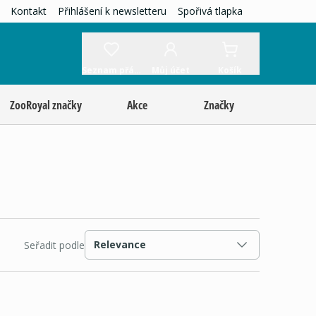
Kontakt
Přihlášení k newsletteru
Spořivá tlapka
Seznam přání
Můj účet
Košík
ZooRoyal značky
Akce
Značky
Relevance
Seřadit podle