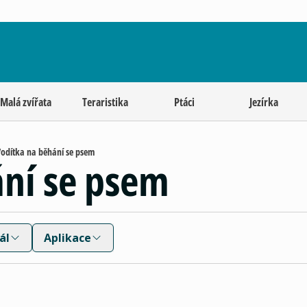
Malá zvířata
Teraristika
Ptáci
Jezírka
odítka na běhání se psem
ání se psem
ál
Aplikace