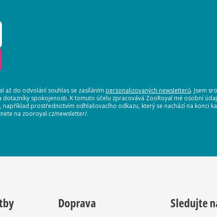
 až do odvolání souhlas se zasíláním
personalizovaných newsletterů
. Jsem sr
a dotazníky spokojenosti. K tomuto účelu zpracovává ZooRoyal mé osobní údaje.
t, například prostřednictvím odhlašovacího odkazu, který se nachází na konci
nete na zooroyal.cz/newsletter/.
tby
Doprava
Sledujte n