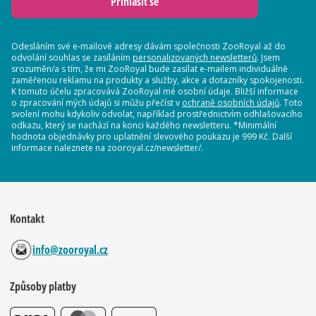
Přihlásit se
Odesláním své e-mailové adresy dávám společnosti ZooRoyal až do
odvolání souhlas se zasíláním
personalizovaných newsletterů
. Jsem
srozuměn/a s tím, že mi ZooRoyal bude zasílat e-mailem individuálně
zaměřenou reklamu na produkty a služby, akce a dotazníky spokojenosti.
K tomuto účelu zpracovává ZooRoyal mé osobní údaje. Bližší informace
o zpracování mých údajů si můžu přečíst v
ochraně osobních údajů
. Toto
svolení mohu kdykoliv odvolat, například prostřednictvím odhlašovacího
odkazu, který se nachází na konci každého newsletteru. *Minimální
hodnota objednávky pro uplatnění slevového poukazu je 999 Kč. Další
informace naleznete na zooroyal.cz/newsletter/.
Kontakt
info@zooroyal.cz
Způsoby platby