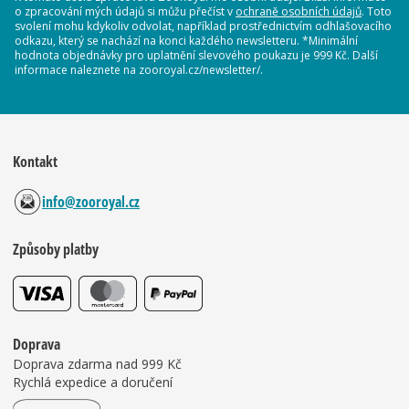
o zpracování mých údajů si můžu přečíst v
ochraně osobních údajů
. Toto
svolení mohu kdykoliv odvolat, například prostřednictvím odhlašovacího
odkazu, který se nachází na konci každého newsletteru. *Minimální
hodnota objednávky pro uplatnění slevového poukazu je 999 Kč. Další
informace naleznete na zooroyal.cz/newsletter/.
Kontakt
info@zooroyal.cz
Způsoby platby
Doprava
Doprava zdarma nad 999 Kč
Rychlá expedice a doručení