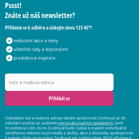
Pssst!
Znáte už náš newsletter?
Přihlaste se k odběru a získejte slevu 125 Kč*!
exkluzivní akce a slevy
užitečné rady a doporučení
produktová inspirace
Vaše e-mailová adresa
Přihlásit se
Odesláním své e-mailové adresy dávám společnosti ZooRoyal až do
odvolání souhlas se zasíláním
personalizovaných newsletterů
. Jsem
srozuměn/a s tím, že mi ZooRoyal bude zasílat e-mailem individuálně
zaměřenou reklamu na produkty a služby, akce a dotazníky spokojenosti.
K tomuto účelu zpracovává ZooRoyal mé osobní údaje. Bližší informace