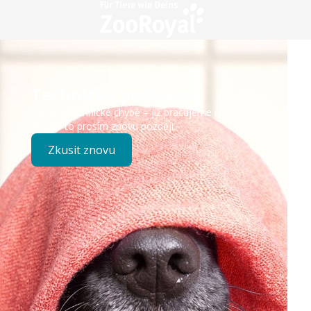
Technický problém
Došlo k technické chybě – již pracujeme na opravě.
Zkuste to prosím znovu později.
Zkusit znovu