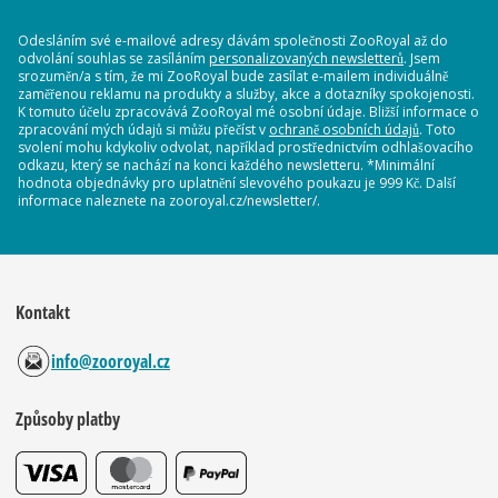
Odesláním své e-mailové adresy dávám společnosti ZooRoyal až do
odvolání souhlas se zasíláním
personalizovaných newsletterů
. Jsem
srozuměn/a s tím, že mi ZooRoyal bude zasílat e-mailem individuálně
zaměřenou reklamu na produkty a služby, akce a dotazníky spokojenosti.
K tomuto účelu zpracovává ZooRoyal mé osobní údaje. Bližší informace o
zpracování mých údajů si můžu přečíst v
ochraně osobních údajů
. Toto
svolení mohu kdykoliv odvolat, například prostřednictvím odhlašovacího
odkazu, který se nachází na konci každého newsletteru. *Minimální
hodnota objednávky pro uplatnění slevového poukazu je 999 Kč. Další
informace naleznete na zooroyal.cz/newsletter/.
Kontakt
info@zooroyal.cz
Způsoby platby