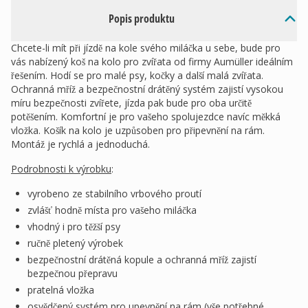
Popis produktu
Chcete-li mít při jízdě na kole svého miláčka u sebe, bude pro
vás nabízený koš na kolo pro zvířata od firmy Aumüller ideálním
řešením. Hodí se pro malé psy, kočky a další malá zvířata.
Ochranná mříž a bezpečnostní drátěný systém zajistí vysokou
míru bezpečnosti zvířete, jízda pak bude pro oba určitě
potěšením. Komfortní je pro vašeho spolujezdce navíc měkká
vložka. Košík na kolo je uzpůsoben pro připevnění na rám.
Montáž je rychlá a jednoduchá.
Podrobnosti k výrobku
:
vyrobeno ze stabilního vrbového proutí
zvlášť hodně místa pro vašeho miláčka
vhodný i pro těžší psy
ručně pletený výrobek
bezpečnostní drátěná kopule a ochranná mříž zajistí
bezpečnou přepravu
pratelná vložka
osvědčený systém pro upevnění na rám (vše potřebné