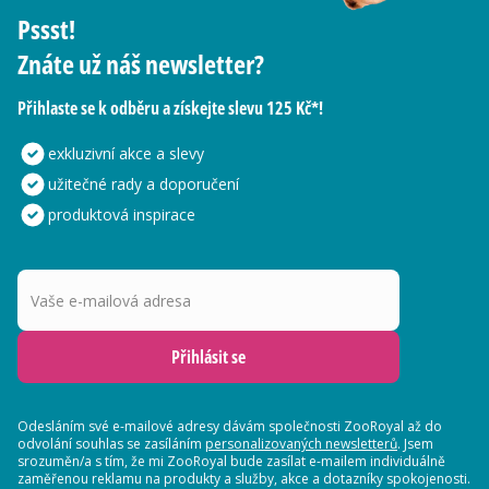
Pssst!
Znáte už náš newsletter?
Přihlaste se k odběru a získejte slevu 125 Kč*!
exkluzivní akce a slevy
užitečné rady a doporučení
produktová inspirace
Vaše e-mailová adresa
Přihlásit se
Odesláním své e-mailové adresy dávám společnosti ZooRoyal až do
odvolání souhlas se zasíláním
personalizovaných newsletterů
. Jsem
srozuměn/a s tím, že mi ZooRoyal bude zasílat e-mailem individuálně
zaměřenou reklamu na produkty a služby, akce a dotazníky spokojenosti.