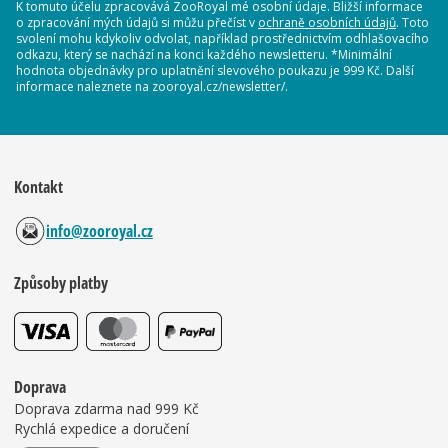
K tomuto účelu zpracovává ZooRoyal mé osobní údaje. Bližší informace
o zpracování mých údajů si můžu přečíst v
ochraně osobních údajů
. Toto
svolení mohu kdykoliv odvolat, například prostřednictvím odhlašovacího
odkazu, který se nachází na konci každého newsletteru. *Minimální
hodnota objednávky pro uplatnění slevového poukazu je 999 Kč. Další
informace naleznete na zooroyal.cz/newsletter/.
Kontakt
info@zooroyal.cz
Způsoby platby
Doprava
Doprava zdarma nad 999 Kč
Rychlá expedice a doručení