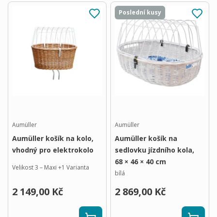
Poslední kusy
Aumüller
Aumüller
Aumüller košík na kolo,
Aumüller košík na
vhodný pro elektrokolo
sedlovku jízdního kola,
68 × 46 × 40 cm
Velikost 3 – Maxi
+
1
Varianta
bílá
2 149,00 Kč
2 869,00 Kč