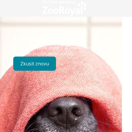
Technický problém
Došlo k technické chybě – již pracujeme na opravě.
Zkuste to prosím znovu později.
Zkusit znovu