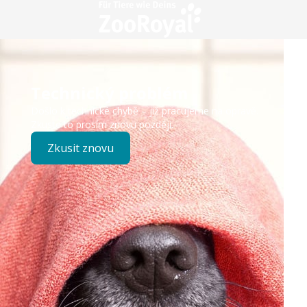
Technický problém
Došlo k technické chybě – již pracujeme na opravě.
Zkuste to prosím znovu později.
Zkusit znovu