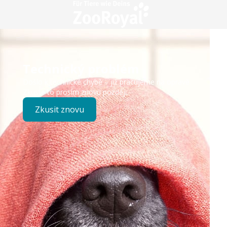
Technický problém
Došlo k technické chybě – již pracujeme na opravě.
Zkuste to prosím znovu později.
Zkusit znovu