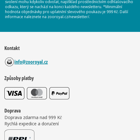
svolení mohu kdykoliv odvolat, například prostřednictvím odhlašovacího
odkazu, který se nachází na konci každého newsletteru. *Minimální
hodnota objednávky pro uplatnění slevového poukazu je 999 Kč. Další
informace naleznete na zooroyal.cz/newsletter/.
Kontakt
info@zooroyal.cz
Způsoby platby
Doprava
Doprava zdarma nad 999 Kč
Rychlá expedice a doručení