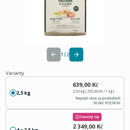
1
2
Varianty
639,00 Kč
2,50 kg
(
255,60 Kč
/ 1
kg
)
2,5 kg
Nejnižší cena za posledních
30 dní:
619,00 Kč
Cenový tip
2 349,00 Kč