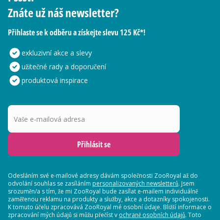
Znáte už náš newsletter?
Přihlaste se k odběru a získejte slevu 125 Kč*!
exkluzivní akce a slevy
užitečné rady a doporučení
produktová inspirace
Vaše e-mailová adresa
Přihlásit se
Odesláním své e-mailové adresy dávám společnosti ZooRoyal až do
odvolání souhlas se zasíláním
personalizovaných newsletterů
. Jsem
srozuměn/a s tím, že mi ZooRoyal bude zasílat e-mailem individuálně
zaměřenou reklamu na produkty a služby, akce a dotazníky spokojenosti.
K tomuto účelu zpracovává ZooRoyal mé osobní údaje. Bližší informace o
zpracování mých údajů si můžu přečíst v
ochraně osobních údajů
. Toto