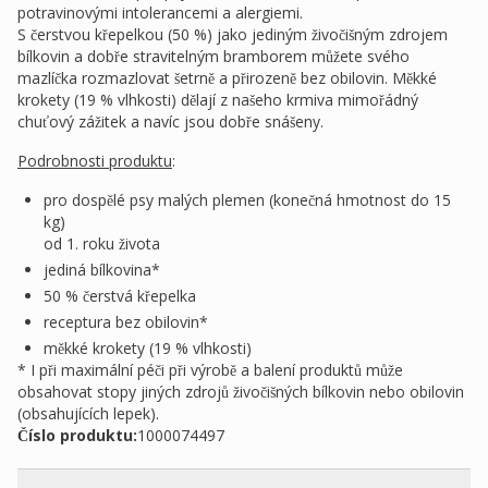
potravinovými intolerancemi a alergiemi.
S čerstvou křepelkou (50 %) jako jediným živočišným zdrojem
bílkovin a dobře stravitelným bramborem můžete svého
mazlíčka rozmazlovat šetrně a přirozeně bez obilovin. Měkké
krokety (19 % vlhkosti) dělají z našeho krmiva mimořádný
chuťový zážitek a navíc jsou dobře snášeny.
Podrobnosti produktu
:
pro dospělé psy malých plemen (konečná hmotnost do 15
kg)
od 1. roku života
jediná bílkovina*
50 % čerstvá křepelka
receptura bez obilovin*
měkké krokety (19 % vlhkosti)
* I při maximální péči při výrobě a balení produktů může
obsahovat stopy jiných zdrojů živočišných bílkovin nebo obilovin
(obsahujících lepek).
Číslo produktu:
1000074497