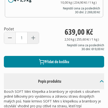
4 × 2,5 kg
10,00 kg
(
234,90 Kč
/ 1
kg
)
Nejnižší cena za posledních
30 dní:
2 269,00 Kč
Počet
639,00 Kč
2,50 kg
(
255,60 Kč
/ 1
kg
)
Nejnižší cena za posledních
30 dní:
619,00 Kč
Přidat do košíku
Popis produktu
Bosch SOFT Mini Křepelka a brambory je výrobek s obsahem
jediné bílkoviny pro vyváženou a zdravou stravu dospělých
malých psů. Naše krmivo SOFT Mini s křepelkou a brambory je
obzvlášť vhodné pro psy citlivé na stravu, kteří trpí