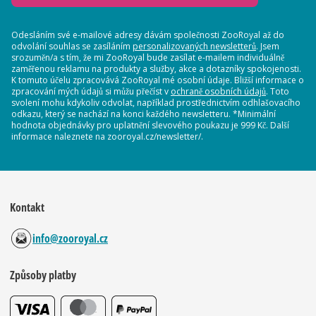
Odesláním své e-mailové adresy dávám společnosti ZooRoyal až do
odvolání souhlas se zasíláním
personalizovaných newsletterů
. Jsem
srozuměn/a s tím, že mi ZooRoyal bude zasílat e-mailem individuálně
zaměřenou reklamu na produkty a služby, akce a dotazníky spokojenosti.
K tomuto účelu zpracovává ZooRoyal mé osobní údaje. Bližší informace o
zpracování mých údajů si můžu přečíst v
ochraně osobních údajů
. Toto
svolení mohu kdykoliv odvolat, například prostřednictvím odhlašovacího
odkazu, který se nachází na konci každého newsletteru. *Minimální
hodnota objednávky pro uplatnění slevového poukazu je 999 Kč. Další
informace naleznete na zooroyal.cz/newsletter/.
Kontakt
info@zooroyal.cz
Způsoby platby