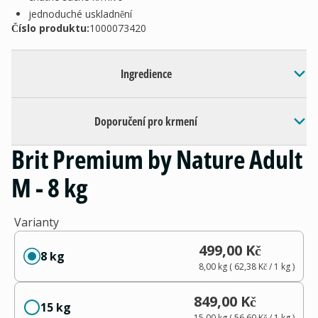
jednoduché uskladnění
Číslo produktu:
1000073420
Ingredience
Doporučení pro krmení
Brit Premium by Nature Adult
M - 8 kg
Varianty
499,00 Kč
8 kg
8,00 kg
(
62,38 Kč
/ 1
kg
)
849,00 Kč
15 kg
15,00 kg
(
56,60 Kč
/ 1
kg
)