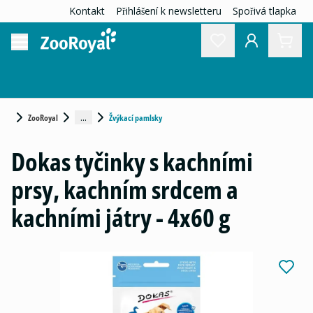
Kontakt
Přihlášení k newsletteru
Spořivá tlapka
...
ZooRoyal
Žvýkací pamlsky
Dokas tyčinky s kachními
prsy, kachním srdcem a
kachními játry - 4x60 g