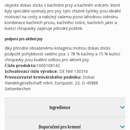
objevte dokas sticks s kachními prsy a kachním srdcem, které
byly speciálně vyvinuty pro psy. tyto chutné tyčinky jsou ideální
motivací na cesty a nabízejí vašemu psovi lahodnou odměnu.
kombinace kachních prsou, kachního srdce, kachních jater a
kuřecí chrupavky zajišťuje přírodní požitek.
podpora pro aktivní psy
díky přírodně obsaženému kolagenu mohou dokas sticks
podpořit pohyblivost vašeho psa. s 78 % kachny a 15 % kuřecí
chrupavky jsou kvalitní volbou pro aktivní psy.
Číslo produktu:
1000108142
Schvalovací číslo výrobce
:
DE NW 130316
Provozovatel krmivářského podniku
:
Dokas
Handelsgesellschaft mbH, Europastr. 23, D-45888
Gelsenkirchen
Ingredience
Doporučení pro krmení