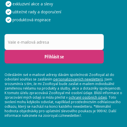
exkluzivní akce a slevy
užitečné rady a doporučení
produktová inspirace
Vaše e-mailová adresa
Přihlásit se
Odesláním své e-mailové adresy dávám společnosti ZooRoyal až do
odvolání souhlas se zasíláním
personalizovaných newsletterů
. Jsem
srozuměn/a s tím, že mi ZooRoyal bude zasílat e-mailem individuálně
zaměřenou reklamu na produkty a služby, akce a dotazníky spokojenosti.
K tomuto účelu zpracovává ZooRoyal mé osobní údaje. Bližší informace o
zpracování mých údajů si můžu přečíst v
ochraně osobních údajů
. Toto
svolení mohu kdykoliv odvolat, například prostřednictvím odhlašovacího
odkazu, který se nachází na konci každého newsletteru. *Minimální
hodnota objednávky pro uplatnění slevového poukazu je 999 Kč. Další
informace naleznete na zooroyal.cz/newsletter/.