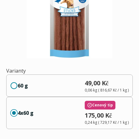
Varianty
49,00 Kč
60 g
0,06 kg
(
816,67 Kč
/ 1
kg
)
Cenový tip
4x60 g
175,00 Kč
0,24 kg
(
729,17 Kč
/ 1
kg
)