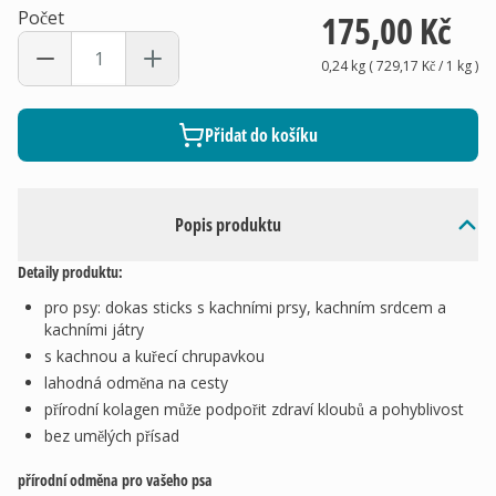
Počet
175,00 Kč
0,24 kg
(
729,17 Kč
/ 1
kg
)
Přidat do košíku
Popis produktu
Detaily produktu:
pro psy: dokas sticks s kachními prsy, kachním srdcem a
kachními játry
s kachnou a kuřecí chrupavkou
lahodná odměna na cesty
přírodní kolagen může podpořit zdraví kloubů a pohyblivost
bez umělých přísad
přírodní odměna pro vašeho psa