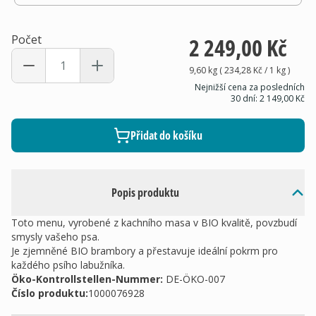
Počet
2 249,00 Kč
9,60 kg
(
234,28 Kč
/ 1
kg
)
Nejnižší cena za posledních
30 dní:
2 149,00 Kč
Přidat do košíku
Popis produktu
Toto menu, vyrobené z kachního masa v BIO kvalitě, povzbudí
smysly vašeho psa.
Je zjemněné BIO brambory a přestavuje ideální pokrm pro
každého psího labužníka.
Öko-Kontrollstellen-Nummer:
DE-ÖKO-007
Číslo produktu:
1000076928