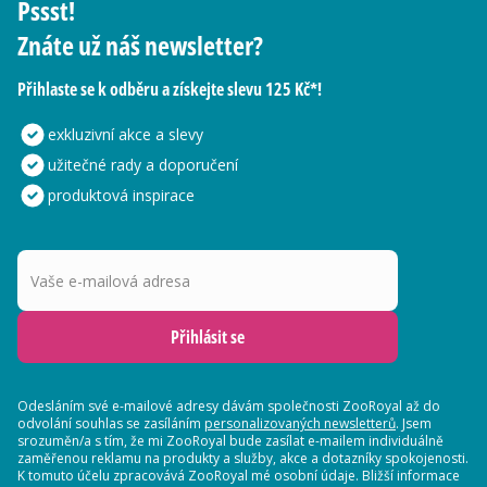
Pssst!
Znáte už náš newsletter?
Přihlaste se k odběru a získejte slevu 125 Kč*!
exkluzivní akce a slevy
užitečné rady a doporučení
produktová inspirace
Vaše e-mailová adresa
Přihlásit se
Odesláním své e-mailové adresy dávám společnosti ZooRoyal až do
odvolání souhlas se zasíláním
personalizovaných newsletterů
. Jsem
srozuměn/a s tím, že mi ZooRoyal bude zasílat e-mailem individuálně
zaměřenou reklamu na produkty a služby, akce a dotazníky spokojenosti.
K tomuto účelu zpracovává ZooRoyal mé osobní údaje. Bližší informace