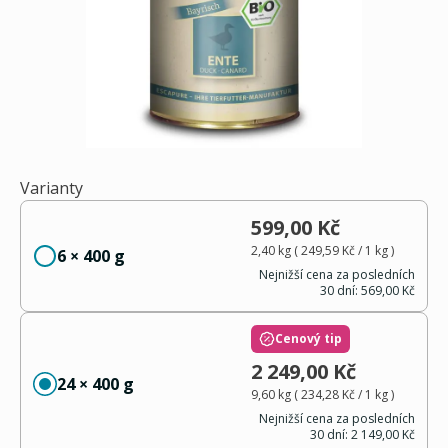
Varianty
599,00 Kč
2,40 kg
(
249,59 Kč
/ 1
kg
)
6 × 400 g
Nejnižší cena za posledních
30 dní:
569,00 Kč
Cenový tip
2 249,00 Kč
24 × 400 g
9,60 kg
(
234,28 Kč
/ 1
kg
)
Nejnižší cena za posledních
30 dní:
2 149,00 Kč