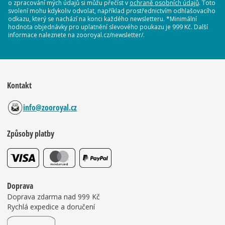
o zpracování mých údajů si můžu přečíst v
ochraně osobních údajů
. Toto
svolení mohu kdykoliv odvolat, například prostřednictvím odhlašovacího
odkazu, který se nachází na konci každého newsletteru. *Minimální
hodnota objednávky pro uplatnění slevového poukazu je 999 Kč. Další
informace naleznete na zooroyal.cz/newsletter/.
Kontakt
info@zooroyal.cz
Způsoby platby
Doprava
Doprava zdarma nad 999 Kč
Rychlá expedice a doručení