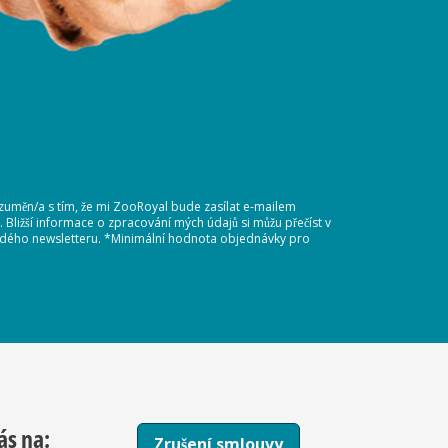
ozuměn/a s tím, že mi ZooRoyal bude zasílat e-mailem
Bližší informace o zpracování mých údajů si můžu přečíst v
každého newsletteru. *Minimální hodnota objednávky pro
ás na:
Zrušení smlouvy