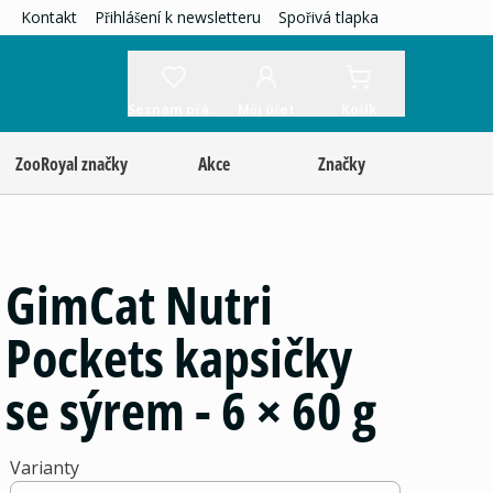
Kontakt
Přihlášení k newsletteru
Spořivá tlapka
Seznam přání
Můj účet
Košík
ZooRoyal značky
Akce
Značky
GimCat Nutri
Pockets kapsičky
se sýrem - 6 × 60 g
Varianty