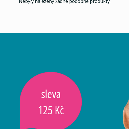
Nebyly nalezeny žádné podobné produkty.
sleva
125 Kč