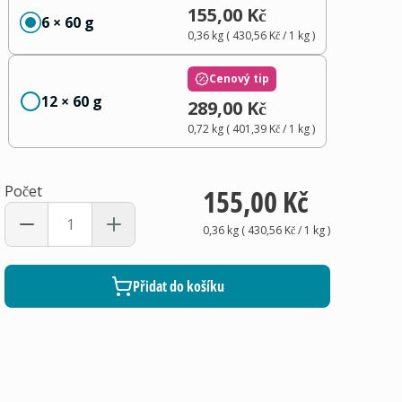
155,00 Kč
6 × 60 g
0,36 kg
(
430,56 Kč
/ 1
kg
)
Cenový tip
12 × 60 g
289,00 Kč
0,72 kg
(
401,39 Kč
/ 1
kg
)
Počet
155,00 Kč
0,36 kg
(
430,56 Kč
/ 1
kg
)
Přidat do košíku