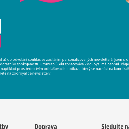
 až do odvolání souhlas se zasíláním
personalizovaných newsletterů
. Jsem sr
 dotazníky spokojenosti. K tomuto účelu zpracovává ZooRoyal mé osobní údaje. 
, například prostřednictvím odhlašovacího odkazu, který se nachází na konci 
nete na zooroyal.cz/newsletter/.
tby
Doprava
Sledujte n