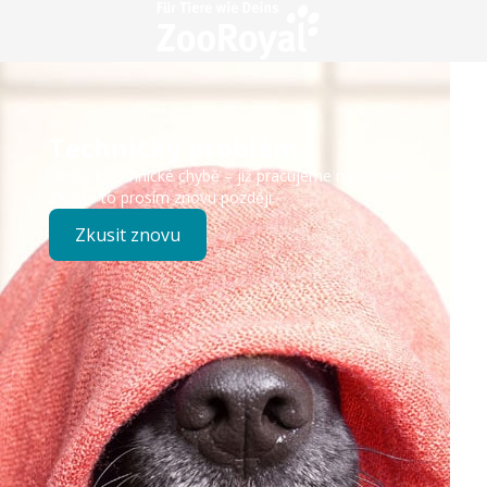
Technický problém
Došlo k technické chybě – již pracujeme na opravě.
Zkuste to prosím znovu později.
Zkusit znovu