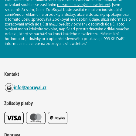
odvolání souhlas se zasíláním
personalizovaných newsletterů
. Jsem
srozuměn/a s tím, že mi ZooRoyal bude zasílat e-mailem individuálně
zaměřenou reklamu na produkty a služby, akce a dotazníky spokojenosti.
K tomuto účelu zpracovává ZooRoyal mé osobní údaje. Bližší informace o
zpracování mých údajů si můžu přečíst v
ochraně osobních údajů
. Toto
svolení mohu kdykoliv odvolat, například prostřednictvím odhlašovacího
odkazu, který se nachází na konci každého newsletteru. *Minimální
hodnota objednávky pro uplatnění slevového poukazu je 999 Kč. Další
informace naleznete na zooroyal.cz/newsletter/.
Kontakt
info@zooroyal.cz
Způsoby platby
Doprava