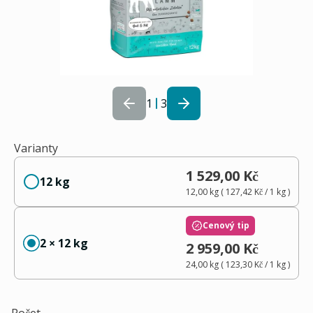
1
3
Varianty
1 529,00 Kč
12 kg
12,00 kg
(
127,42 Kč
/ 1
kg
)
Cenový tip
2 × 12 kg
2 959,00 Kč
24,00 kg
(
123,30 Kč
/ 1
kg
)