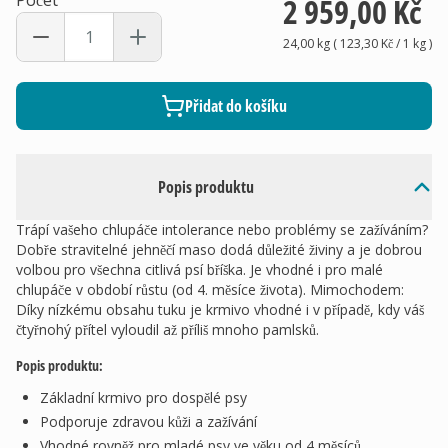
Počet
2 959,00 Kč
24,00 kg
(
123,30 Kč
/ 1
kg
)
Přidat do košíku
Popis produktu
Trápí vašeho chlupáče intolerance nebo problémy se zažíváním?
Dobře stravitelné jehněčí maso dodá důležité živiny a je dobrou
volbou pro všechna citlivá psí bříška. Je vhodné i pro malé
chlupáče v období růstu (od 4. měsíce života). Mimochodem:
Díky nízkému obsahu tuku je krmivo vhodné i v případě, kdy váš
čtyřnohý přítel vyloudil až příliš mnoho pamlsků.
Popis produktu:
Základní krmivo pro dospělé psy
Podporuje zdravou kůži a zažívání
Vhodné rovněž pro mladé psy ve věku od 4 měsíců