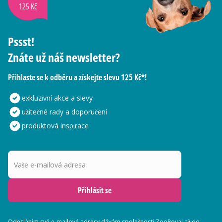
125 Kč
Pssst!
Znáte už náš newsletter?
Přihlaste se k odběru a získejte slevu 125 Kč*!
exkluzivní akce a slevy
užitečné rady a doporučení
produktová inspirace
Vaše e-mailová adresa
Přihlásit se
Odesláním své e-mailové adresy dávám společnosti ZooRoyal až do