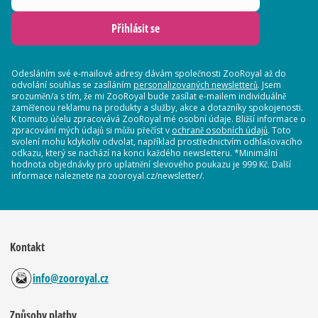
Přihlásit se
Odesláním své e-mailové adresy dávám společnosti ZooRoyal až do
odvolání souhlas se zasíláním
personalizovaných newsletterů
. Jsem
srozuměn/a s tím, že mi ZooRoyal bude zasílat e-mailem individuálně
zaměřenou reklamu na produkty a služby, akce a dotazníky spokojenosti.
K tomuto účelu zpracovává ZooRoyal mé osobní údaje. Bližší informace o
zpracování mých údajů si můžu přečíst v
ochraně osobních údajů
. Toto
svolení mohu kdykoliv odvolat, například prostřednictvím odhlašovacího
odkazu, který se nachází na konci každého newsletteru. *Minimální
hodnota objednávky pro uplatnění slevového poukazu je 999 Kč. Další
informace naleznete na zooroyal.cz/newsletter/.
Kontakt
info@zooroyal.cz
Způsoby platby