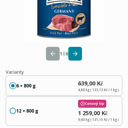
1
6
Varianty
639,00 Kč
6 × 800 g
4,80 kg
(
133,13 Kč
/ 1
kg
)
Cenový tip
12 × 800 g
1 259,00 Kč
9,60 kg
(
131,15 Kč
/ 1
kg
)