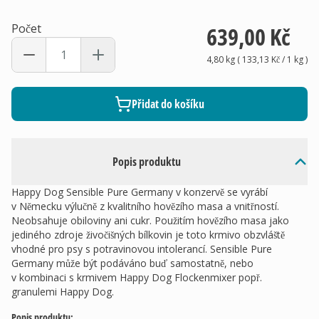
Počet
639,00 Kč
4,80 kg
(
133,13 Kč
/ 1
kg
)
Přidat do košíku
Popis produktu
Happy Dog Sensible Pure Germany v konzervě se vyrábí
v Německu výlučně z kvalitního hovězího masa a vnitřností.
Neobsahuje obiloviny ani cukr. Použitím hovězího masa jako
jediného zdroje živočišných bílkovin je toto krmivo obzvláště
vhodné pro psy s potravinovou intolerancí. Sensible Pure
Germany může být podáváno buď samostatně, nebo
v kombinaci s krmivem Happy Dog Flockenmixer popř.
granulemi Happy Dog.
Popis produktu: